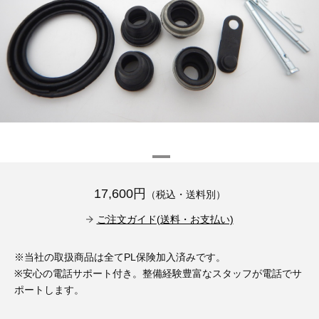
その他（9）
古い車両用診断テスター（10）
イギリス車（23）
ロシア（8）
バイク用診断テスター（7）
アメリカ車（15）
ブレーキキャリパーリペアキット（368）
その他（20）
スウェーデン車（20）
OTOFIX Powered by AUTEL（4）
日本車（7）
ステアリングロックエミュレータ（28）
汎用（89）
17,600円
（税込・送料別）
バッテリーチャージャー（4）
キー関連（19）
ご注文ガイド(送料・お支払い)
ディーゼルインジェクター&グロープラグ ツール（7）
ライト関連（6）
※当社の取扱商品は全てPL保険加入済みです。
※安心の電話サポート付き。整備経験豊富なスタッフが電話でサ
ホイールロック取り外しツール（6）
その他（12）
ポートします。