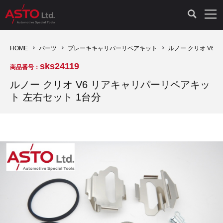
LAUNCH製品（65）
車両診断ツール（91）
自動車工具（481）
測定機器（38）
パーツ（1047）
特殊リペア（161）
PicoScope（25）
HOME
パーツ
ブレーキキャリパーリペアキット
ルノー クリオ V6
sks24119
商品番号：
診断機（16）
診断テスター（10）
HCB TOOLS（45）
オシロスコープ（2）
ドイツ車（427）
現品修理（77）
オシロスコープ（10）
ルノー クリオ V6 リアキャリパーリペアキッ
ト 左右セット 1台分
キープログラマー（4）
キープログラマー（20）
AST TOOLS（51）
オシロ関連商品（9）
イタリア/フランス車（145）
リビルト品（58）
アクセサリー（13）
EV 専用 整備機器（11）
内視カメラ（6）
Hubitools（17）
シミュレータ（19）
イギリス車（26）
クローン作製（20）
その他（2）
ADAS（7）
スモークテスター（4）
LASER（39）
アメリカ車（60）
コントロールユニット初期化（3）
オプション品（17）
安定化電源ユニット（8）
ドイツ車（211）
スウェーデン車（45）
イモビライザーOFF（1）
その他（8）
TPMS（4）
バッテリーテスター（4）
イタリア/フランス車（27）
日本車（40）
その他（6）