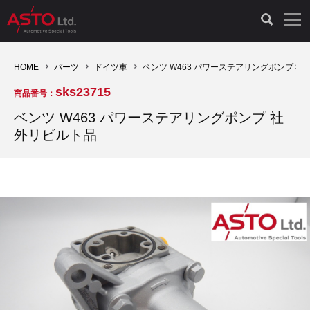
LAUNCH製品（65）
車両診断ツール（91）
自動車工具（481）
測定機器（38）
パーツ（1047）
特殊リペア（161）
PicoScope（25）
HOME
パーツ
ドイツ車
ベンツ W463 パワーステアリングポンプ 社
sks23715
商品番号：
診断機（16）
診断テスター（10）
HCB TOOLS（45）
オシロスコープ（2）
ドイツ車（427）
現品修理（77）
オシロスコープ（10）
ベンツ W463 パワーステアリングポンプ 社
外リビルト品
キープログラマー（4）
キープログラマー（20）
AST TOOLS（51）
オシロ関連商品（9）
イタリア/フランス車（145）
リビルト品（58）
アクセサリー（13）
EV 専用 整備機器（11）
内視カメラ（6）
Hubitools（17）
シミュレータ（19）
イギリス車（26）
クローン作製（20）
その他（2）
ADAS（7）
スモークテスター（4）
LASER（39）
アメリカ車（60）
コントロールユニット初期化（3）
オプション品（17）
安定化電源ユニット（8）
ドイツ車（211）
スウェーデン車（45）
イモビライザーOFF（1）
その他（8）
TPMS（4）
バッテリーテスター（4）
イタリア/フランス車（27）
日本車（40）
その他（6）