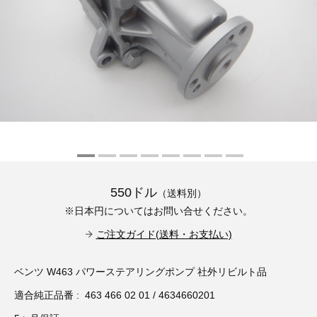
その他（9）
古い車両用診断テスター（10）
イギリス車（23）
ロシア（8）
バイク用診断テスター（7）
アメリカ車（15）
ブレーキキャリパーリペアキット（368）
その他（20）
スウェーデン車（20）
OTOFIX Powered by AUTEL（4）
日本車（7）
ステアリングロックエミュレータ（28）
汎用（89）
550ドル
（送料別）
バッテリーチャージャー（4）
※日本円についてはお問い合せください。
キー関連（19）
ご注文ガイド(送料・お支払い)
ディーゼルインジェクター&グロープラグ ツール（7）
ライト関連（6）
ベンツ W463 パワーステアリングポンプ 社外リビルト品
ホイールロック取り外しツール（6）
その他（12）
適合純正品番 : 463 466 02 01 / 4634660201