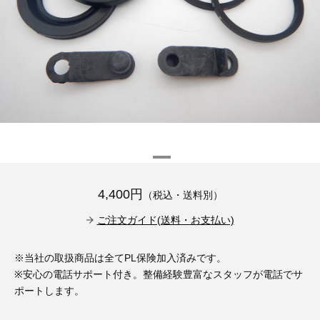
その他（9）
古い車両用診断テスター（10）
イギリス車（23）
ロシア（8）
バイク用診断テスター（7）
アメリカ車（15）
ブレーキキャリパーリペアキット（368）
その他（20）
スウェーデン車（20）
OTOFIX Powered by AUTEL（4）
日本車（7）
ステアリングロックエミュレータ（28）
汎用（89）
4,400円
（税込・送料別）
バッテリーチャージャー（4）
キー関連（19）
ご注文ガイド(送料・お支払い)
ディーゼルインジェクター&グロープラグ ツール（7）
ライト関連（6）
※当社の取扱商品は全てPL保険加入済みです。
※安心の電話サポート付き。整備経験豊富なスタッフが電話でサ
ホイールロック取り外しツール（6）
その他（12）
ポートします。