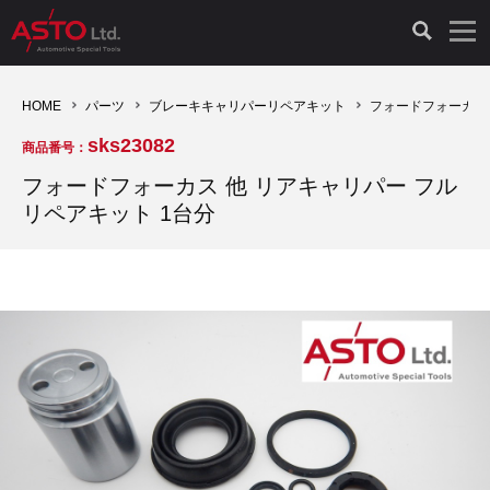
LAUNCH製品（65）
車両診断ツール（91）
自動車工具（481）
測定機器（38）
パーツ（1047）
特殊リペア（161）
PicoScope（25）
HOME
パーツ
ブレーキキャリパーリペアキット
フォードフォーカス 
sks23082
商品番号：
診断機（16）
診断テスター（10）
HCB TOOLS（45）
オシロスコープ（2）
ドイツ車（427）
現品修理（77）
オシロスコープ（10）
フォードフォーカス 他 リアキャリパー フル
リペアキット 1台分
キープログラマー（4）
キープログラマー（20）
AST TOOLS（51）
オシロ関連商品（9）
イタリア/フランス車（145）
リビルト品（58）
アクセサリー（13）
EV 専用 整備機器（11）
内視カメラ（6）
Hubitools（17）
シミュレータ（19）
イギリス車（26）
クローン作製（20）
その他（2）
ADAS（7）
スモークテスター（4）
LASER（39）
アメリカ車（60）
コントロールユニット初期化（3）
オプション品（17）
安定化電源ユニット（8）
ドイツ車（211）
スウェーデン車（45）
イモビライザーOFF（1）
その他（8）
TPMS（4）
バッテリーテスター（4）
イタリア/フランス車（27）
日本車（40）
その他（6）