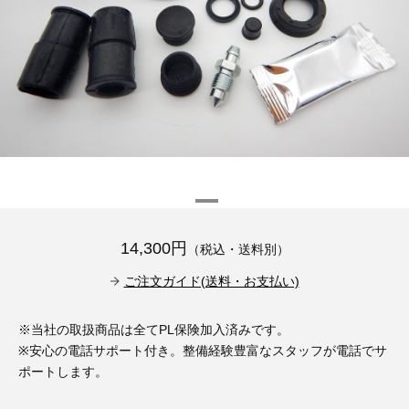
その他（9）
古い車両用診断テスター（10）
イギリス車（23）
ロシア（8）
バイク用診断テスター（7）
アメリカ車（15）
ブレーキキャリパーリペアキット（368）
その他（20）
スウェーデン車（20）
OTOFIX Powered by AUTEL（4）
日本車（7）
ステアリングロックエミュレータ（28）
汎用（89）
14,300円
（税込・送料別）
バッテリーチャージャー（4）
キー関連（19）
ご注文ガイド(送料・お支払い)
ディーゼルインジェクター&グロープラグ ツール（7）
ライト関連（6）
※当社の取扱商品は全てPL保険加入済みです。
※安心の電話サポート付き。整備経験豊富なスタッフが電話でサ
ホイールロック取り外しツール（6）
その他（12）
ポートします。