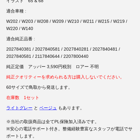
3D プリンターペン（8）
イラスト 65 & 68
適合車種 :
W202 / W203 / W208 / W209 / W210 / W211 / W215 / W219 /
W220 / W140
適合純正品番 :
2027840381 / 2027840581 / 2027840281 / 2027840481 /
2027840581 / 2117840644 / 2207800440
純正定価 アッパー 3,590円税別 ロアー 不明
純正クオリティーを求められる方は購入しないでください。
60サイズで鳥取から発送します。
在庫数 1セット
ライトグレー
と
ベージュ
もあります。
※当社の取扱商品は全てPL保険加入済みです。
※安心の電話サポート付き。整備経験豊富なスタッフが電話でサ
ポートします。