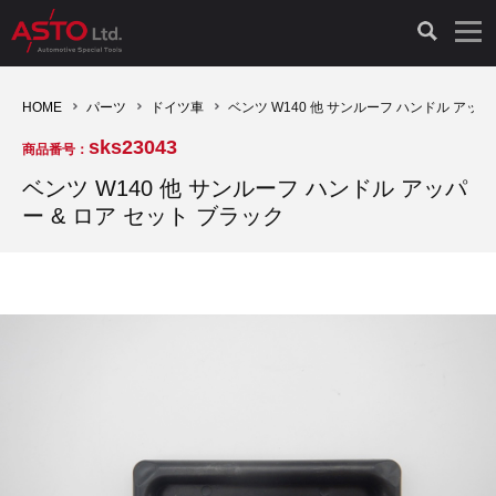
LAUNCH製品（65）
車両診断ツール（91）
自動車工具（481）
測定機器（38）
パーツ（1047）
特殊リペア（161）
PicoScope（25）
HOME
パーツ
ドイツ車
ベンツ W140 他 サンルーフ ハンドル アッパ
sks23043
商品番号：
診断機（16）
診断テスター（10）
HCB TOOLS（45）
オシロスコープ（2）
ドイツ車（427）
現品修理（77）
オシロスコープ（10）
ベンツ W140 他 サンルーフ ハンドル アッパ
ー & ロア セット ブラック
キープログラマー（4）
キープログラマー（20）
AST TOOLS（51）
オシロ関連商品（9）
イタリア/フランス車（145）
リビルト品（58）
アクセサリー（13）
EV 専用 整備機器（11）
内視カメラ（6）
Hubitools（17）
シミュレータ（19）
イギリス車（26）
クローン作製（20）
その他（2）
ADAS（7）
スモークテスター（4）
LASER（39）
アメリカ車（60）
コントロールユニット初期化（3）
オプション品（17）
安定化電源ユニット（8）
ドイツ車（211）
スウェーデン車（45）
イモビライザーOFF（1）
その他（8）
TPMS（4）
バッテリーテスター（4）
イタリア/フランス車（27）
日本車（40）
その他（6）