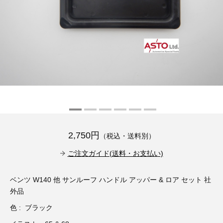
その他（9）
古い車両用診断テスター（10）
イギリス車（23）
ロシア（8）
バイク用診断テスター（7）
アメリカ車（15）
ブレーキキャリパーリペアキット（368）
その他（20）
スウェーデン車（20）
OTOFIX Powered by AUTEL（4）
日本車（7）
ステアリングロックエミュレータ（28）
汎用（89）
2,750円
（税込・送料別）
バッテリーチャージャー（4）
キー関連（19）
ご注文ガイド(送料・お支払い)
ディーゼルインジェクター&グロープラグ ツール（7）
ライト関連（6）
ベンツ W140 他 サンルーフ ハンドル アッパー & ロア セット 社
外品
ホイールロック取り外しツール（6）
その他（12）
色 : ブラック