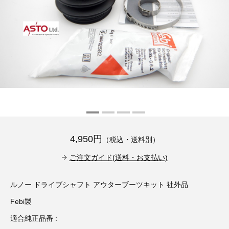
その他（9）
古い車両用診断テスター（10）
イギリス車（23）
ロシア（8）
バイク用診断テスター（7）
アメリカ車（15）
ブレーキキャリパーリペアキット（368）
その他（20）
スウェーデン車（20）
OTOFIX Powered by AUTEL（4）
日本車（7）
ステアリングロックエミュレータ（28）
汎用（89）
4,950円
（税込・送料別）
バッテリーチャージャー（4）
キー関連（19）
ご注文ガイド(送料・お支払い)
ディーゼルインジェクター&グロープラグ ツール（7）
ライト関連（6）
ルノー ドライブシャフト アウターブーツキット 社外品
Febi製
ホイールロック取り外しツール（6）
その他（12）
適合純正品番 :