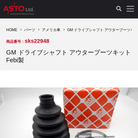
LAUNCH製品（65）
車両診断ツール（91）
自動車工具（481）
測定機器（38）
パーツ（1047）
特殊リペア（161）
PicoScope（25）
HOME
パーツ
アメリカ車
GM ドライブシャフト アウターブーツキット 
sks22948
商品番号：
診断機（16）
診断テスター（10）
HCB TOOLS（45）
オシロスコープ（2）
ドイツ車（427）
現品修理（77）
オシロスコープ（10）
GM ドライブシャフト アウターブーツキット
Febi製
キープログラマー（4）
キープログラマー（20）
AST TOOLS（51）
オシロ関連商品（9）
イタリア/フランス車（145）
リビルト品（58）
アクセサリー（13）
EV 専用 整備機器（11）
内視カメラ（6）
Hubitools（17）
シミュレータ（19）
イギリス車（26）
クローン作製（20）
その他（2）
ADAS（7）
スモークテスター（4）
LASER（39）
アメリカ車（60）
コントロールユニット初期化（3）
オプション品（17）
安定化電源ユニット（8）
ドイツ車（211）
スウェーデン車（45）
イモビライザーOFF（1）
その他（8）
TPMS（4）
バッテリーテスター（4）
イタリア/フランス車（27）
日本車（40）
その他（6）