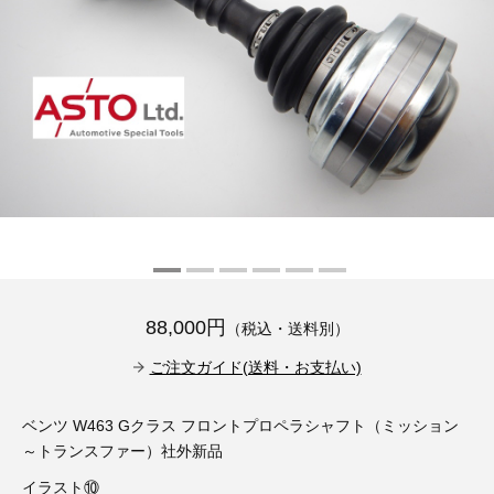
その他（9）
古い車両用診断テスター（10）
イギリス車（23）
ロシア（8）
バイク用診断テスター（7）
アメリカ車（15）
ブレーキキャリパーリペアキット（368）
その他（20）
スウェーデン車（20）
OTOFIX Powered by AUTEL（4）
日本車（7）
ステアリングロックエミュレータ（28）
汎用（89）
バッテリーチャージャー（4）
88,000円
（税込・送料別）
キー関連（19）
ご注文ガイド(送料・お支払い)
ディーゼルインジェクター&グロープラグ ツール（7）
ライト関連（6）
ベンツ W463 Gクラス フロントプロペラシャフト（ミッション
ホイールロック取り外しツール（6）
その他（12）
～トランスファー）社外新品
イラスト⑩