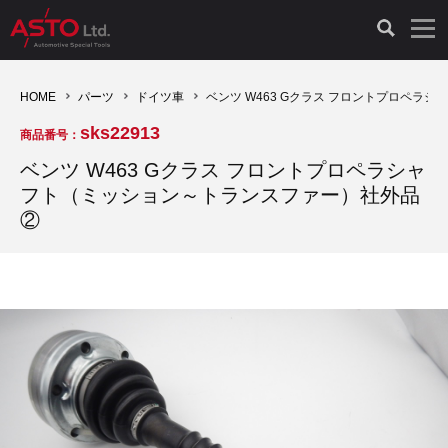
LAUNCH製品（65）
車両診断ツール（91）
自動車工具（481）
測定機器（38）
パーツ（1047）
特殊リペア（161）
PicoScope（25）
HOME
パーツ
ドイツ車
ベンツ W463 Gクラス フロントプロペラ
sks22913
商品番号：
診断機（16）
診断テスター（10）
HCB TOOLS（45）
オシロスコープ（2）
ドイツ車（427）
現品修理（77）
オシロスコープ（10）
ベンツ W463 Gクラス フロントプロペラシャ
フト（ミッション～トランスファー）社外品
キープログラマー（4）
キープログラマー（20）
AST TOOLS（51）
オシロ関連商品（9）
イタリア/フランス車（145）
リビルト品（58）
アクセサリー（13）
②
EV 専用 整備機器（11）
内視カメラ（6）
Hubitools（17）
シミュレータ（19）
イギリス車（26）
クローン作製（20）
その他（2）
ADAS（7）
スモークテスター（4）
LASER（39）
アメリカ車（60）
コントロールユニット初期化（3）
オプション品（17）
安定化電源ユニット（8）
ドイツ車（211）
スウェーデン車（45）
イモビライザーOFF（1）
その他（8）
TPMS（4）
バッテリーテスター（4）
イタリア/フランス車（27）
日本車（40）
その他（6）