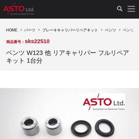
LAUNCH製品（65）
車両診断ツール（91）
自動車工具（481）
測定機器（38）
パーツ（1047）
特殊リペア（161）
PicoScope（25）
HOME
パーツ
ブレーキキャリパーリペアキット
ベンツ
ベンツ W
sks22510
商品番号：
診断機（16）
診断テスター（10）
HCB TOOLS（45）
オシロスコープ（2）
ドイツ車（427）
現品修理（77）
オシロスコープ（10）
ベンツ W123 他 リアキャリパー フルリペア
キット 1台分
キープログラマー（4）
キープログラマー（20）
AST TOOLS（51）
オシロ関連商品（9）
イタリア/フランス車（145）
リビルト品（58）
アクセサリー（13）
EV 専用 整備機器（11）
内視カメラ（6）
Hubitools（17）
シミュレータ（19）
イギリス車（26）
クローン作製（20）
その他（2）
ADAS（7）
スモークテスター（4）
LASER（39）
アメリカ車（60）
コントロールユニット初期化（3）
オプション品（17）
安定化電源ユニット（8）
ドイツ車（211）
スウェーデン車（45）
イモビライザーOFF（1）
その他（8）
TPMS（4）
バッテリーテスター（4）
イタリア/フランス車（27）
日本車（40）
その他（6）