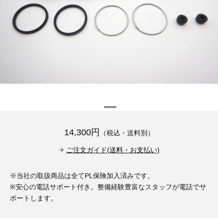
その他（9）
古い車両用診断テスター（10）
イギリス車（23）
ロシア（8）
バイク用診断テスター（7）
アメリカ車（15）
ブレーキキャリパーリペアキット（368）
その他（20）
スウェーデン車（20）
OTOFIX Powered by AUTEL（4）
日本車（7）
ステアリングロックエミュレータ（28）
汎用（89）
14,300円
（税込・送料別）
バッテリーチャージャー（4）
キー関連（19）
ご注文ガイド(送料・お支払い)
ディーゼルインジェクター&グロープラグ ツール（7）
ライト関連（6）
※当社の取扱商品は全てPL保険加入済みです。
※安心の電話サポート付き。整備経験豊富なスタッフが電話でサ
ホイールロック取り外しツール（6）
その他（12）
ポートします。