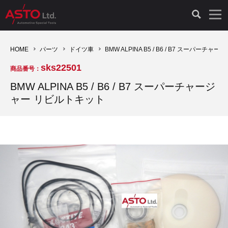
LAUNCH製品（65）
車両診断ツール（91）
自動車工具（481）
測定機器（38）
パーツ（1047）
特殊リペア（161）
PicoScope（25）
HOME
パーツ
ドイツ車
BMW ALPINA B5 / B6 / B7 スーパーチ
sks22501
商品番号：
診断機（16）
診断テスター（10）
HCB TOOLS（45）
オシロスコープ（2）
ドイツ車（427）
現品修理（77）
オシロスコープ（10）
BMW ALPINA B5 / B6 / B7 スーパーチャージ
ャー リビルトキット
キープログラマー（4）
キープログラマー（20）
AST TOOLS（51）
オシロ関連商品（9）
イタリア/フランス車（145）
リビルト品（58）
アクセサリー（13）
EV 専用 整備機器（11）
内視カメラ（6）
Hubitools（17）
シミュレータ（19）
イギリス車（26）
クローン作製（20）
その他（2）
ADAS（7）
スモークテスター（4）
LASER（39）
アメリカ車（60）
コントロールユニット初期化（3）
オプション品（17）
安定化電源ユニット（8）
ドイツ車（211）
スウェーデン車（45）
イモビライザーOFF（1）
その他（8）
TPMS（4）
バッテリーテスター（4）
イタリア/フランス車（27）
日本車（40）
その他（6）