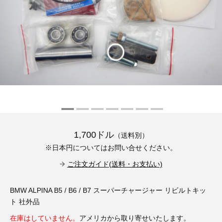
その他（9）
古い車両用診断テスター（10）
イギリス車（23）
ロシア（8）
バイク用診断テスター（7）
アメリカ車（15）
ブレーキキャリパーリペアキット（368）
その他（20）
スウェーデン車（20）
OTOFIX Powered by AUTEL（4）
日本車（7）
ステアリングロックエミュレータ（28）
汎用（89）
1,700ドル
（送料別）
バッテリーチャージャー（4）
※日本円についてはお問い合せください。
キー関連（19）
ご注文ガイド(送料・お支払い)
ディーゼルインジェクター&グロープラグ ツール（7）
ライト関連（6）
BMW ALPINA B5 / B6 / B7 スーパーチャージャー リビルトキッ
ホイールロック取り外しツール（6）
その他（12）
ト 社外品
在庫はしていません。
アメリカから取り寄せいたします。