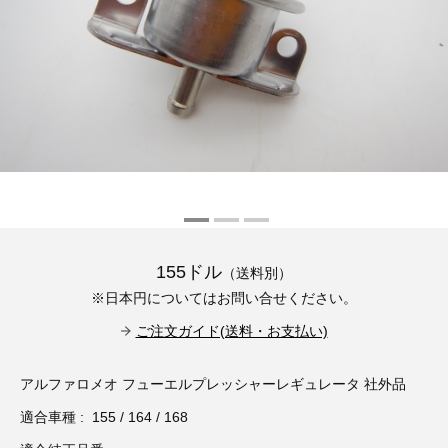
その他（9）
古い車両用診断テスター（10）
イギリス車（23）
ロシア（8）
バイク用診断テスター（7）
アメリカ車（15）
ブレーキキャリパーリペアキット（368）
その他（20）
スウェーデン車（20）
OTOFIX Powered by AUTEL（4）
日本車（7）
ステアリングロックエミュレータ（28）
汎用（89）
155ドル
（送料別）
バッテリーチャージャー（4）
※日本円についてはお問い合せください。
キー関連（19）
ご注文ガイド(送料・お支払い)
ディーゼルインジェクター&グロープラグ ツール（7）
ライト関連（6）
アルファロメオ フューエルプレッシャーレギュレータ 社外品
ホイールロック取り外しツール（6）
その他（12）
適合車種 : 155 / 164 / 168