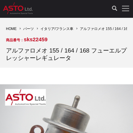
LAUNCH製品（65）
車両診断ツール（91）
自動車工具（481）
測定機器（38）
パーツ（1047）
特殊リペア（161）
PicoScope（25）
HOME
パーツ
イタリア/フランス車
アルファロメオ 155 / 164 /
sks22459
商品番号：
診断機（16）
診断テスター（10）
HCB TOOLS（45）
オシロスコープ（2）
ドイツ車（427）
現品修理（77）
オシロスコープ（10）
アルファロメオ 155 / 164 / 168 フューエルプ
レッシャーレギュレータ
キープログラマー（4）
キープログラマー（20）
AST TOOLS（51）
オシロ関連商品（9）
イタリア/フランス車（145）
リビルト品（58）
アクセサリー（13）
EV 専用 整備機器（11）
内視カメラ（6）
Hubitools（17）
シミュレータ（19）
イギリス車（26）
クローン作製（20）
その他（2）
ADAS（7）
スモークテスター（4）
LASER（39）
アメリカ車（60）
コントロールユニット初期化（3）
オプション品（17）
安定化電源ユニット（8）
ドイツ車（211）
スウェーデン車（45）
イモビライザーOFF（1）
その他（8）
TPMS（4）
バッテリーテスター（4）
イタリア/フランス車（27）
日本車（40）
その他（6）