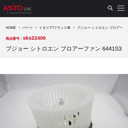
LAUNCH製品（65）
車両診断ツール（91）
自動車工具（481）
測定機器（38）
パーツ（1047）
特殊リペア（161）
PicoScope（25）
HOME
パーツ
イタリア/フランス車
プジョー シトロエン ブロアーファン
sks22406
商品番号：
診断機（16）
診断テスター（10）
HCB TOOLS（45）
オシロスコープ（2）
ドイツ車（427）
現品修理（77）
オシロスコープ（10）
プジョー シトロエン ブロアーファン 6441S3
キープログラマー（4）
キープログラマー（20）
AST TOOLS（51）
オシロ関連商品（9）
イタリア/フランス車（145）
リビルト品（58）
アクセサリー（13）
EV 専用 整備機器（11）
内視カメラ（6）
Hubitools（17）
シミュレータ（19）
イギリス車（26）
クローン作製（20）
その他（2）
ADAS（7）
スモークテスター（4）
LASER（39）
アメリカ車（60）
コントロールユニット初期化（3）
オプション品（17）
安定化電源ユニット（8）
ドイツ車（211）
スウェーデン車（45）
イモビライザーOFF（1）
その他（8）
TPMS（4）
バッテリーテスター（4）
イタリア/フランス車（27）
日本車（40）
その他（6）