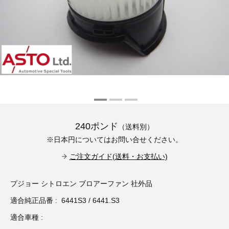
その他（9）
古い車両用診断テスター（10）
イギリス車（23）
ロシア（8）
バイク用診断テスター（7）
アメリカ車（15）
ブレーキキャリパーリペアキット（368）
その他（20）
スウェーデン車（20）
OTOFIX Powered by AUTEL（4）
日本車（7）
ステアリングロックエミュレータ（28）
汎用（89）
240ポンド
（送料別）
※日本円についてはお問い合せください。
バッテリーチャージャー（4）
キー関連（19）
ご注文ガイド(送料・お支払い)
ディーゼルインジェクター&グロープラグ ツール（7）
ライト関連（6）
プジョー シトロエン ブロアーファン 社外品
適合純正品番 : 6441S3 / 6441.S3
ホイールロック取り外しツール（6）
その他（12）
適合車種 :