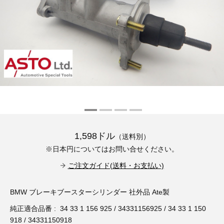
その他（9）
古い車両用診断テスター（10）
イギリス車（23）
ロシア（8）
バイク用診断テスター（7）
アメリカ車（15）
ブレーキキャリパーリペアキット（368）
その他（20）
スウェーデン車（20）
OTOFIX Powered by AUTEL（4）
日本車（7）
ステアリングロックエミュレータ（28）
汎用（89）
1,598ドル
（送料別）
バッテリーチャージャー（4）
※日本円についてはお問い合せください。
キー関連（19）
ご注文ガイド(送料・お支払い)
ディーゼルインジェクター&グロープラグ ツール（7）
ライト関連（6）
BMW ブレーキブースターシリンダー 社外品 Ate製
ホイールロック取り外しツール（6）
その他（12）
純正適合品番 : 34 33 1 156 925 / 34331156925 / 34 33 1 150
918 / 34331150918