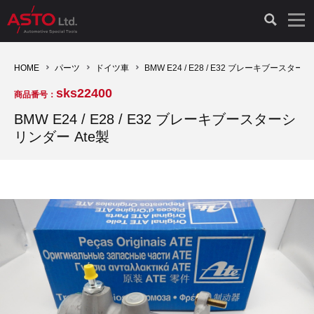
LAUNCH製品（65）
車両診断ツール（91）
自動車工具（481）
測定機器（38）
パーツ（1047）
特殊リペア（161）
PicoScope（25）
HOME
パーツ
ドイツ車
BMW E24 / E28 / E32 ブレーキブースター
sks22400
商品番号：
診断機（16）
診断テスター（10）
HCB TOOLS（45）
オシロスコープ（2）
ドイツ車（427）
現品修理（77）
オシロスコープ（10）
BMW E24 / E28 / E32 ブレーキブースターシ
リンダー Ate製
キープログラマー（4）
キープログラマー（20）
AST TOOLS（51）
オシロ関連商品（9）
イタリア/フランス車（145）
リビルト品（58）
アクセサリー（13）
EV 専用 整備機器（11）
内視カメラ（6）
Hubitools（17）
シミュレータ（19）
イギリス車（26）
クローン作製（20）
その他（2）
ADAS（7）
スモークテスター（4）
LASER（39）
アメリカ車（60）
コントロールユニット初期化（3）
オプション品（17）
安定化電源ユニット（8）
ドイツ車（211）
スウェーデン車（45）
イモビライザーOFF（1）
その他（8）
TPMS（4）
バッテリーテスター（4）
イタリア/フランス車（27）
日本車（40）
その他（6）