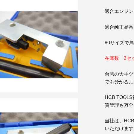
適合エンジン : M
適合純正品番 : 27
80サイズで
在庫数 3セ
台湾の大手ツー
でも分かるよ
HCB TO
質管理も万全
当社は、HC
いただけます