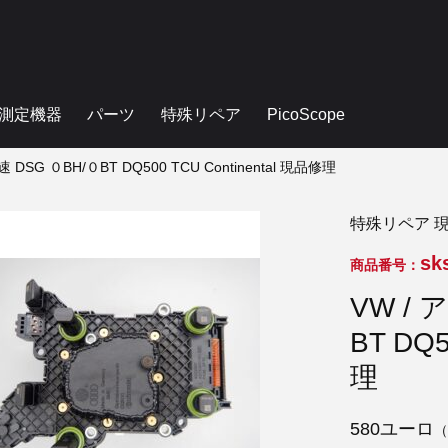
測定機器
パーツ
特殊リペア
PicoScope
 DSG ０BH/０BT DQ500 TCU Continental 現品修理
特殊リペア 
sk
商品番号：
VW / 
BT DQ5
理
580ユーロ
（