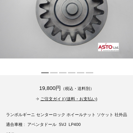
その他（9）
古い車両用診断テスター（10）
イギリス車（23）
ロシア（8）
バイク用診断テスター（7）
アメリカ車（15）
ブレーキキャリパーリペアキット（368）
その他（20）
スウェーデン車（20）
OTOFIX Powered by AUTEL（4）
日本車（7）
ステアリングロックエミュレータ（28）
汎用（89）
バッテリーチャージャー（4）
19,800円
（税込・送料別）
キー関連（19）
ご注文ガイド(送料・お支払い)
ディーゼルインジェクター&グロープラグ ツール（7）
ライト関連（6）
ランボルギーニ センターロック ホイールナット ソケット 社外品
ホイールロック取り外しツール（6）
その他（12）
適合車種 : アベンタドール SVJ LP400