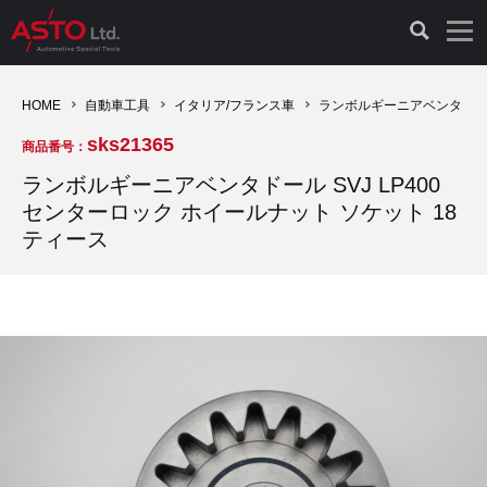
LAUNCH製品（65）
車両診断ツール（91）
自動車工具（481）
測定機器（38）
パーツ（1047）
特殊リペア（161）
PicoScope（25）
HOME
自動車工具
イタリア/フランス車
ランボルギーニアベンタドール 
sks21365
商品番号：
診断機（16）
診断テスター（10）
HCB TOOLS（45）
オシロスコープ（2）
ドイツ車（427）
現品修理（77）
オシロスコープ（10）
ランボルギーニアベンタドール SVJ LP400
センターロック ホイールナット ソケット 18
キープログラマー（4）
キープログラマー（20）
AST TOOLS（51）
オシロ関連商品（9）
イタリア/フランス車（145）
リビルト品（58）
アクセサリー（13）
ティース
EV 専用 整備機器（11）
内視カメラ（6）
Hubitools（17）
シミュレータ（19）
イギリス車（26）
クローン作製（20）
その他（2）
ADAS（7）
スモークテスター（4）
LASER（39）
アメリカ車（60）
コントロールユニット初期化（3）
オプション品（17）
安定化電源ユニット（8）
ドイツ車（211）
スウェーデン車（45）
イモビライザーOFF（1）
その他（8）
TPMS（4）
バッテリーテスター（4）
イタリア/フランス車（27）
日本車（40）
その他（6）