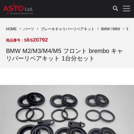
LAUNCH製品（65）
車両診断ツール（91）
自動車工具（481）
測定機器（38）
パーツ（1047）
特殊リペア（161）
PicoScope（25）
HOME
パーツ
ブレーキキャリパーリペアキット
BMW / MINI
BM
sks20792
商品番号：
診断機（16）
診断テスター（10）
HCB TOOLS（45）
オシロスコープ（2）
ドイツ車（427）
現品修理（77）
オシロスコープ（10）
BMW M2/M3/M4/M5 フロント brembo キャ
リパーリペアキット 1台分セット
キープログラマー（4）
キープログラマー（20）
AST TOOLS（51）
オシロ関連商品（9）
イタリア/フランス車（145）
リビルト品（58）
アクセサリー（13）
EV 専用 整備機器（11）
内視カメラ（6）
Hubitools（17）
シミュレータ（19）
イギリス車（26）
クローン作製（20）
その他（2）
ADAS（7）
スモークテスター（4）
LASER（39）
アメリカ車（60）
コントロールユニット初期化（3）
オプション品（17）
安定化電源ユニット（8）
ドイツ車（211）
スウェーデン車（45）
イモビライザーOFF（1）
その他（8）
TPMS（4）
バッテリーテスター（4）
イタリア/フランス車（27）
日本車（40）
その他（6）