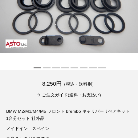
その他（9）
古い車両用診断テスター（10）
イギリス車（23）
ロシア（8）
バイク用診断テスター（7）
アメリカ車（15）
ブレーキキャリパーリペアキット（368）
その他（20）
スウェーデン車（20）
OTOFIX Powered by AUTEL（4）
日本車（7）
ステアリングロックエミュレータ（28）
汎用（89）
8,250円
（税込・送料別）
バッテリーチャージャー（4）
キー関連（19）
ご注文ガイド(送料・お支払い)
ディーゼルインジェクター&グロープラグ ツール（7）
ライト関連（6）
BMW M2/M3/M4/M5 フロント brembo キャリパーリペアキット
1台分セット 社外品
ホイールロック取り外しツール（6）
その他（12）
メイドイン スペイン