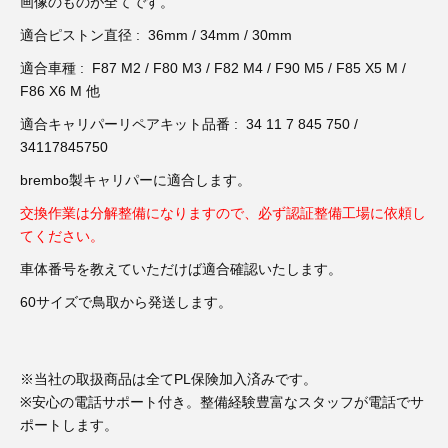
3D プリンターペン（8）
画像のものが全てです。
適合ピストン直径 : 36mm / 34mm / 30mm
適合車種 : F87 M2 / F80 M3 / F82 M4 / F90 M5 / F85 X5 M /
F86 X6 M 他
適合キャリパーリペアキット品番 : 34 11 7 845 750 /
34117845750
brembo製キャリパーに適合します。
交換作業は分解整備になりますので、必ず認証整備工場に依頼し
てください。
車体番号を教えていただけば適合確認いたします。
60サイズで鳥取から発送します。
※当社の取扱商品は全てPL保険加入済みです。
※安心の電話サポート付き。整備経験豊富なスタッフが電話でサ
ポートします。