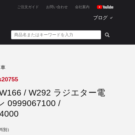
ご注文ガイド
お問い合わせ
会社案内
ブログ
ツ車
s20755
W166 / W292 ラジエター電
0999067100 /
4000
料別）