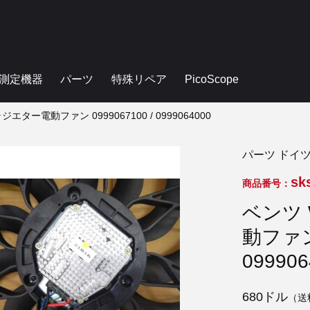
測定機器
パーツ
特殊リペア
PicoScope
ラジエター電動ファン 0999067100 / 0999064000
パーツ ドイ
sk
商品番号：
ベンツ 
動ファン 
099906
680ドル
（送