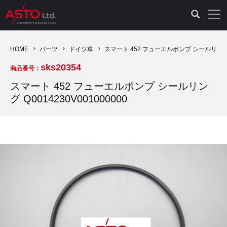
LAUNCH製品（65）
車両診断ツール（91）
自動車工具（481）
測定機器（38）
パーツ（1049）
特殊リペア（161）
PicoScope（25）
HOME
パーツ
ドイツ車
スマート 452 フューエルポンプ シールリング Q0
sks20354
商品番号：
診断機（16）
診断テスター（10）
HCB TOOLS（45）
オシロスコープ（2）
ドイツ車（428）
現品修理（77）
オシロスコープ（10）
スマート 452 フューエルポンプ シールリン
グ Q0014230V001000000
キープログラマー（4）
キープログラマー（20）
AST TOOLS（51）
オシロ関連商品（9）
イタリア/フランス車（145）
リビルト品（58）
アクセサリー（13）
EV 専用 整備機器（11）
内視カメラ（6）
Hubitools（17）
シミュレータ（19）
イギリス車（26）
クローン作製（20）
その他（2）
ADAS（7）
スモークテスター（4）
LASER（39）
アメリカ車（60）
コントロールユニット初期化（3）
オプション品（17）
安定化電源ユニット（8）
ドイツ車（211）
スウェーデン車（45）
イモビライザーOFF（1）
その他（8）
TPMS（4）
バッテリーテスター（4）
イタリア/フランス車（27）
日本車（40）
その他（6）