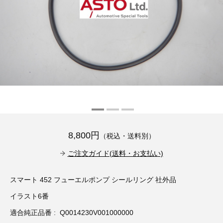
その他（9）
古い車両用診断テスター（10）
イギリス車（23）
ロシア（8）
バイク用診断テスター（7）
アメリカ車（15）
ブレーキキャリパーリペアキット（369）
その他（20）
スウェーデン車（20）
OTOFIX Powered by AUTEL（4）
日本車（7）
ステアリングロックエミュレータ（28）
汎用（89）
8,800円
（税込・送料別）
バッテリーチャージャー（4）
キー関連（19）
ご注文ガイド(送料・お支払い)
ディーゼルインジェクター&グロープラグ ツール（7）
ライト関連（6）
スマート 452 フューエルポンプ シールリング 社外品
イラスト6番
ホイールロック取り外しツール（6）
その他（12）
適合純正品番 : Q0014230V001000000