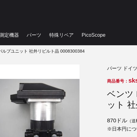
測定機器
パーツ
特殊リペア
PicoScope
バルブユニット 社外リビルト品 0008300384
パーツ ドイ
sk
商品番号：
ベンツ 
ット 社
870ドル
（送
※日本円につ