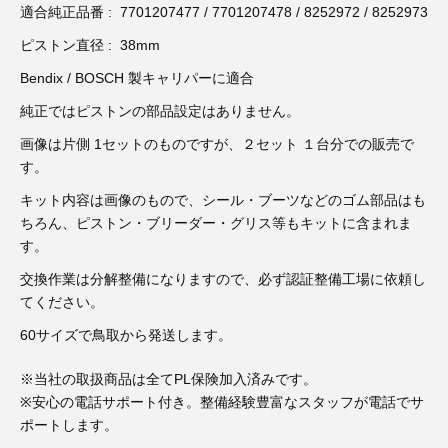
3D プリンターペン（8）
適合純正品番 : 7701207477 / 7701207478 / 8252972 / 8252973
ピストン直径 : 38mm
Bendix / BOSCH 製キャリパーに適合
純正ではピストンの部品設定はありません。
画像は片側 1セットのものですが、２セット １台分での販売で
す。
キット内容は画像のもので、シール・ブーツなどのゴム部品はも
ちろん、ピストン・ブリーダー・グリス等もキットに含まれま
す。
交換作業は分解整備になりますので、必ず認証整備工場に依頼し
てください。
60サイズで鳥取から発送します。
※当社の取扱商品は全てPL保険加入済みです。
※安心の電話サポート付き。整備経験豊富なスタッフが電話でサ
ポートします。