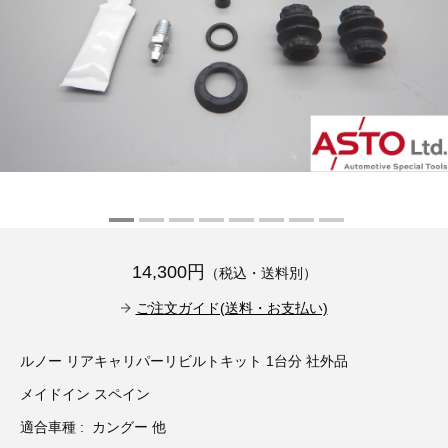
その他（9）
古い車両用診断テスター（10）
イギリス車（23）
ロシア（8）
バイク用診断テスター（7）
アメリカ車（15）
ブレーキキャリパーリペアキット（368）
その他（20）
スウェーデン車（20）
OTOFIX Powered by AUTEL（4）
日本車（7）
ステアリングロックエミュレータ（28）
汎用（89）
14,300円
（税込・送料別）
バッテリーチャージャー（4）
キー関連（19）
ご注文ガイド(送料・お支払い)
ディーゼルインジェクター&グロープラグ ツール（7）
ライト関連（6）
ルノー リアキャリパーリビルトキット 1台分 社外品
メイドイン スペイン
ホイールロック取り外しツール（6）
その他（12）
適合車種 : カングー 他