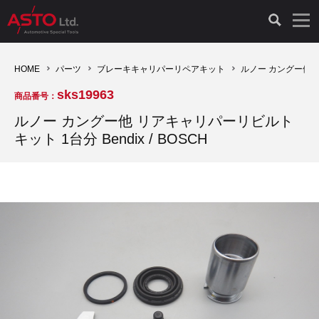
LAUNCH製品（65）
車両診断ツール（91）
自動車工具（481）
測定機器（38）
パーツ（1047）
特殊リペア（161）
PicoScope（25）
HOME
パーツ
ブレーキキャリパーリペアキット
ルノー カングー他 リ
sks19963
商品番号：
診断機（16）
診断テスター（10）
HCB TOOLS（45）
オシロスコープ（2）
ドイツ車（427）
現品修理（77）
オシロスコープ（10）
ルノー カングー他 リアキャリパーリビルト
キット 1台分 Bendix / BOSCH
キープログラマー（4）
キープログラマー（20）
AST TOOLS（51）
オシロ関連商品（9）
イタリア/フランス車（145）
リビルト品（58）
アクセサリー（13）
EV 専用 整備機器（11）
内視カメラ（6）
Hubitools（17）
シミュレータ（19）
イギリス車（26）
クローン作製（20）
その他（2）
ADAS（7）
スモークテスター（4）
LASER（39）
アメリカ車（60）
コントロールユニット初期化（3）
オプション品（17）
安定化電源ユニット（8）
ドイツ車（211）
スウェーデン車（45）
イモビライザーOFF（1）
その他（8）
TPMS（4）
バッテリーテスター（4）
イタリア/フランス車（27）
日本車（40）
その他（6）