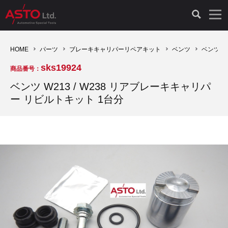
LAUNCH製品（65）
車両診断ツール（91）
自動車工具（481）
測定機器（38）
パーツ（1047）
特殊リペア（161）
PicoScope（25）
HOME
パーツ
ブレーキキャリパーリペアキット
ベンツ
ベンツ W
sks19924
商品番号：
診断機（16）
診断テスター（10）
HCB TOOLS（45）
オシロスコープ（2）
ドイツ車（427）
現品修理（77）
オシロスコープ（10）
ベンツ W213 / W238 リアブレーキキャリパ
ー リビルトキット 1台分
キープログラマー（4）
キープログラマー（20）
AST TOOLS（51）
オシロ関連商品（9）
イタリア/フランス車（145）
リビルト品（58）
アクセサリー（13）
EV 専用 整備機器（11）
内視カメラ（6）
Hubitools（17）
シミュレータ（19）
イギリス車（26）
クローン作製（20）
その他（2）
ADAS（7）
スモークテスター（4）
LASER（39）
アメリカ車（60）
コントロールユニット初期化（3）
オプション品（17）
安定化電源ユニット（8）
ドイツ車（211）
スウェーデン車（45）
イモビライザーOFF（1）
その他（8）
TPMS（4）
バッテリーテスター（4）
イタリア/フランス車（27）
日本車（40）
その他（6）