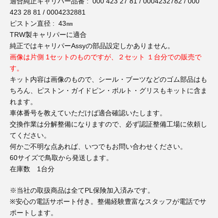
3D プリンターペン（8）
適合純正キャリパー品番 : 000 423 27 81 / 0004232782 / 000
423 28 81 / 0004232881
ピストン直径 : 43㎜
TRW製キャリパーに適合
純正ではキャリパーAssyの部品設定しかありません。
画像は片側 1セットのものですが、２セット １台分での販売で
す。
キット内容は画像のもので、シール・ブーツなどのゴム部品はも
ちろん、ピストン・ガイドピン・ボルト・グリスもキットに含ま
れます。
車体番号を教えていただけば適合確認いたします。
交換作業は分解整備になりますので、必ず認証整備工場に依頼し
てください。
何かご不明な点あれば、いつでもお問い合わせください。
60サイズで鳥取から発送します。
在庫数 1台分
※当社の取扱商品は全てPL保険加入済みです。
※安心の電話サポート付き。整備経験豊富なスタッフが電話でサ
ポートします。