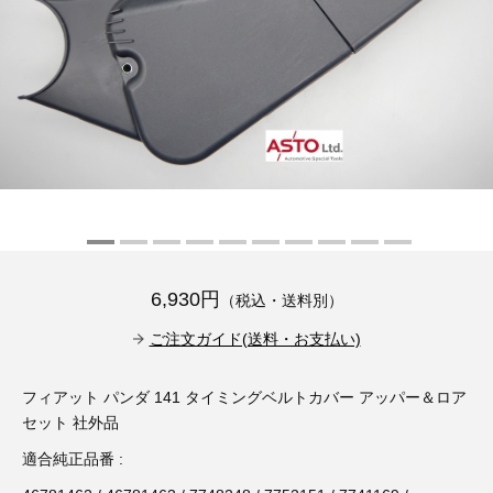
その他（9）
古い車両用診断テスター（10）
イギリス車（23）
ロシア（8）
バイク用診断テスター（7）
アメリカ車（15）
ブレーキキャリパーリペアキット（369）
その他（20）
スウェーデン車（20）
OTOFIX Powered by AUTEL（4）
日本車（7）
ステアリングロックエミュレータ（28）
汎用（89）
6,930円
（税込・送料別）
バッテリーチャージャー（4）
キー関連（19）
ご注文ガイド(送料・お支払い)
ディーゼルインジェクター&グロープラグ ツール（7）
ライト関連（6）
フィアット パンダ 141 タイミングベルトカバー アッパー＆ロア
セット 社外品
ホイールロック取り外しツール（6）
その他（12）
適合純正品番 :