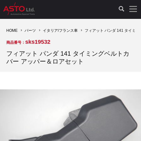
LAUNCH製品（65）
車両診断ツール（91）
自動車工具（481）
測定機器（38）
パーツ（1049）
特殊リペア（161）
PicoScope（25）
HOME
パーツ
イタリア/フランス車
フィアット パンダ 141 タイ
sks19532
商品番号：
診断機（16）
診断テスター（10）
HCB TOOLS（45）
オシロスコープ（2）
ドイツ車（428）
現品修理（77）
オシロスコープ（10）
フィアット パンダ 141 タイミングベルトカ
バー アッパー＆ロアセット
キープログラマー（4）
キープログラマー（20）
AST TOOLS（51）
オシロ関連商品（9）
イタリア/フランス車（145）
リビルト品（58）
アクセサリー（13）
EV 専用 整備機器（11）
内視カメラ（6）
Hubitools（17）
シミュレータ（19）
イギリス車（26）
クローン作製（20）
その他（2）
ADAS（7）
スモークテスター（4）
LASER（39）
アメリカ車（60）
コントロールユニット初期化（3）
オプション品（17）
安定化電源ユニット（8）
ドイツ車（211）
スウェーデン車（45）
イモビライザーOFF（1）
その他（8）
TPMS（4）
バッテリーテスター（4）
イタリア/フランス車（27）
日本車（40）
その他（6）