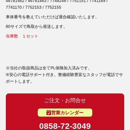
3D プリンターペン（8）
46781462 / 46781463 / 7748248 / 7752151 / 7741169 /
7741170 / 7752153 / 7752155
車体番号を教えていただけば適合確認いたします。
80サイズで鳥取から発送します。
在庫数 １セット
※当社の取扱商品は全てPL保険加入済みです。
※安心の電話サポート付き。整備経験豊富なスタッフが電話でサ
ポートします。
ご注文・お問合せ
営業カレンダー
0858-72-3049