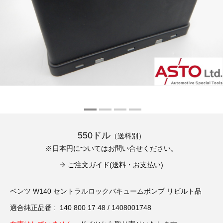
その他（9）
古い車両用診断テスター（10）
イギリス車（23）
ロシア（8）
バイク用診断テスター（7）
アメリカ車（15）
ブレーキキャリパーリペアキット（369）
その他（20）
スウェーデン車（20）
OTOFIX Powered by AUTEL（4）
日本車（7）
ステアリングロックエミュレータ（28）
汎用（89）
550ドル
（送料別）
バッテリーチャージャー（4）
※日本円についてはお問い合せください。
キー関連（19）
ご注文ガイド(送料・お支払い)
ディーゼルインジェクター&グロープラグ ツール（7）
ライト関連（6）
ベンツ W140 セントラルロックバキュームポンプ リビルト品
ホイールロック取り外しツール（6）
その他（12）
適合純正品番 : 140 800 17 48 / 1408001748