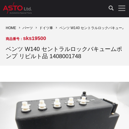
LAUNCH製品（65）
車両診断ツール（91）
自動車工具（481）
測定機器（38）
パーツ（1049）
特殊リペア（161）
PicoScope（25）
HOME
パーツ
ドイツ車
ベンツ W140 セントラルロックバキュームポンプ
sks19500
商品番号：
診断機（16）
診断テスター（10）
HCB TOOLS（45）
オシロスコープ（2）
ドイツ車（428）
現品修理（77）
オシロスコープ（10）
ベンツ W140 セントラルロックバキュームポ
ンプ リビルト品 1408001748
キープログラマー（4）
キープログラマー（20）
AST TOOLS（51）
オシロ関連商品（9）
イタリア/フランス車（145）
リビルト品（58）
アクセサリー（13）
EV 専用 整備機器（11）
内視カメラ（6）
Hubitools（17）
シミュレータ（19）
イギリス車（26）
クローン作製（20）
その他（2）
ADAS（7）
スモークテスター（4）
LASER（39）
アメリカ車（60）
コントロールユニット初期化（3）
オプション品（17）
安定化電源ユニット（8）
ドイツ車（211）
スウェーデン車（45）
イモビライザーOFF（1）
その他（8）
TPMS（4）
バッテリーテスター（4）
イタリア/フランス車（27）
日本車（40）
その他（6）