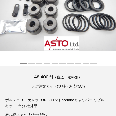
その他（9）
古い車両用診断テスター（10）
イギリス車（23）
ロシア（8）
バイク用診断テスター（7）
アメリカ車（15）
ブレーキキャリパーリペアキット（368）
その他（20）
スウェーデン車（20）
OTOFIX Powered by AUTEL（4）
日本車（7）
ステアリングロックエミュレータ（28）
汎用（89）
バッテリーチャージャー（4）
48,400円
（税込・送料別）
キー関連（19）
ご注文ガイド(送料・お支払い)
ディーゼルインジェクター&グロープラグ ツール（7）
ライト関連（6）
ポルシェ 911 カレラ 996 フロントbremboキャリパー リビルト
ホイールロック取り外しツール（6）
その他（12）
キット1台分 社外品
適合純正キャリパー品番 :