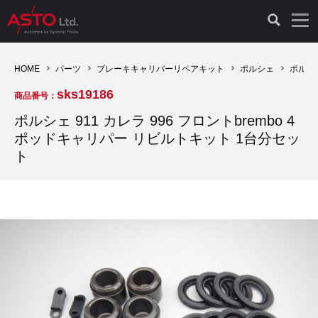
LAUNCH製品（65）
車両診断ツール（91）
自動車工具（481）
測定機器（38）
パーツ（1047）
特殊リペア（161）
PicoScope（25）
HOME
パーツ
ブレーキキャリパーリペアキット
ポルシェ
ポルシェ
sks19186
商品番号：
診断機（16）
診断テスター（10）
HCB TOOLS（45）
オシロスコープ（2）
ドイツ車（427）
現品修理（77）
オシロスコープ（10）
ポルシェ 911 カレラ 996 フロントbrembo 4
ポッドキャリパー リビルトキット 1台分セッ
キープログラマー（4）
キープログラマー（20）
AST TOOLS（51）
オシロ関連商品（9）
イタリア/フランス車（145）
リビルト品（58）
アクセサリー（13）
ト
EV 専用 整備機器（11）
内視カメラ（6）
Hubitools（17）
シミュレータ（19）
イギリス車（26）
クローン作製（20）
その他（2）
ADAS（7）
スモークテスター（4）
LASER（39）
アメリカ車（60）
コントロールユニット初期化（3）
オプション品（17）
安定化電源ユニット（8）
ドイツ車（211）
スウェーデン車（45）
イモビライザーOFF（1）
その他（8）
TPMS（4）
バッテリーテスター（4）
イタリア/フランス車（27）
日本車（40）
その他（6）