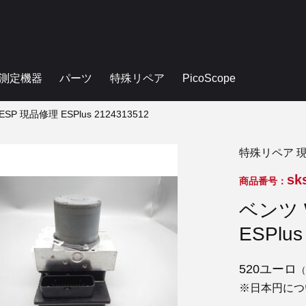
測定機器
パーツ
特殊リペア
PicoScope
ESP 現品修理 ESPlus 2124313512
特殊リペア 
sk
商品番号：
ベンツ 
ESPlus
520ユーロ
（
※日本円につ