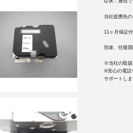
症状 : 通信
当社提携先の
11ヶ月保証
別途、往復国
※当社の取扱
※安心の電話
サポートしま