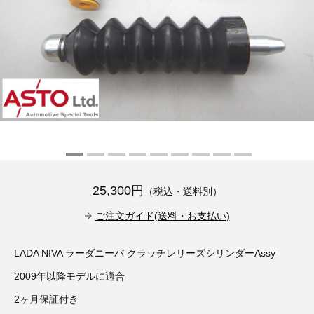
その他（9）
古い車両用診断テスター（10）
イギリス車（23）
ロシア（8）
バイク用診断テスター（7）
アメリカ車（15）
ブレーキキャリパーリペアキット（368）
その他（20）
スウェーデン車（20）
OTOFIX Powered by AUTEL（4）
日本車（7）
ステアリングロックエミュレータ（28）
汎用（89）
25,300円
（税込・送料別）
バッテリーチャージャー（4）
キー関連（19）
ご注文ガイド(送料・お支払い)
ディーゼルインジェクター&グロープラグ ツール（7）
ライト関連（6）
LADA NIVA ラーダニーバ クラッチレリーズシリンダーAssy
2009年以降モデルに適合
ホイールロック取り外しツール（6）
その他（12）
2ヶ月保証付き