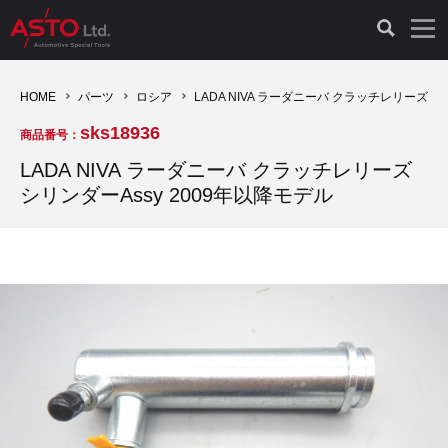
LAUNCH製品（65）
車両診断ツール（91）
自動車工具（481）
測定機器（38）
パーツ（1047）
特殊リペア（161）
PicoScope（25）
HOME
パーツ
ロシア
LADA NIVA ラーダニーバ クラッチレリーズシリ
sks18936
商品番号：
診断機（16）
診断テスター（10）
HCB TOOLS（45）
オシロスコープ（2）
ドイツ車（427）
現品修理（77）
オシロスコープ（10）
LADA NIVA ラーダニーバ クラッチレリーズ
シリンダーAssy 2009年以降モデル
キープログラマー（4）
キープログラマー（20）
AST TOOLS（51）
オシロ関連商品（9）
イタリア/フランス車（145）
リビルト品（58）
アクセサリー（13）
EV 専用 整備機器（11）
内視カメラ（6）
Hubitools（17）
シミュレータ（19）
イギリス車（26）
クローン作製（20）
その他（2）
ADAS（7）
スモークテスター（4）
LASER（39）
アメリカ車（60）
コントロールユニット初期化（3）
オプション品（17）
安定化電源ユニット（8）
ドイツ車（211）
スウェーデン車（45）
イモビライザーOFF（1）
その他（8）
TPMS（4）
バッテリーテスター（4）
イタリア/フランス車（27）
日本車（40）
その他（6）