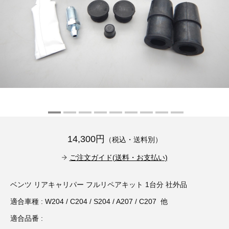
その他（9）
古い車両用診断テスター（10）
イギリス車（23）
ロシア（8）
バイク用診断テスター（7）
アメリカ車（15）
ブレーキキャリパーリペアキット（368）
その他（20）
スウェーデン車（20）
OTOFIX Powered by AUTEL（4）
日本車（7）
ステアリングロックエミュレータ（28）
汎用（89）
14,300円
（税込・送料別）
バッテリーチャージャー（4）
キー関連（19）
ご注文ガイド(送料・お支払い)
ディーゼルインジェクター&グロープラグ ツール（7）
ライト関連（6）
ベンツ リアキャリパー フルリペアキット 1台分 社外品
適合車種 : W204 / C204 / S204 / A207 / C207 他
ホイールロック取り外しツール（6）
その他（12）
適合品番 :