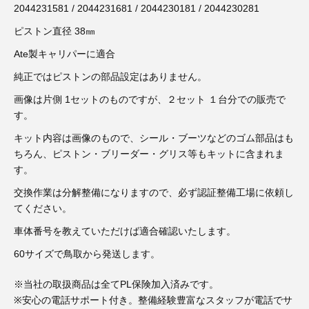
3D プリンターペン（8）
2044231581 / 2044231681 / 2044230181 / 2044230281
ピストン直径 38㎜
Ate製キャリパーに適合
純正ではピストンの部品設定はありません。
画像は片側 1セットのものですが、２セット １台分での販売で
す。
キット内容は画像のもので、シール・ブーツなどのゴム部品はも
ちろん、ピストン・ブリーダー・グリス等もキットに含まれま
す。
交換作業は分解整備になりますので、必ず認証整備工場に依頼し
てください。
車体番号を教えていただけば適合確認いたします。
60サイズで鳥取から発送します。
※当社の取扱商品は全てPL保険加入済みです。
※安心の電話サポート付き。整備経験豊富なスタッフが電話でサ