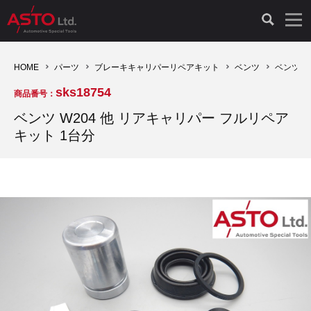
LAUNCH製品（65）
車両診断ツール（91）
自動車工具（481）
測定機器（38）
パーツ（1047）
特殊リペア（161）
PicoScope（25）
HOME
パーツ
ブレーキキャリパーリペアキット
ベンツ
ベンツ W
sks18754
商品番号：
診断機（16）
診断テスター（10）
HCB TOOLS（45）
オシロスコープ（2）
ドイツ車（427）
現品修理（77）
オシロスコープ（10）
ベンツ W204 他 リアキャリパー フルリペア
キット 1台分
キープログラマー（4）
キープログラマー（20）
AST TOOLS（51）
オシロ関連商品（9）
イタリア/フランス車（145）
リビルト品（58）
アクセサリー（13）
EV 専用 整備機器（11）
内視カメラ（6）
Hubitools（17）
シミュレータ（19）
イギリス車（26）
クローン作製（20）
その他（2）
ADAS（7）
スモークテスター（4）
LASER（39）
アメリカ車（60）
コントロールユニット初期化（3）
オプション品（17）
安定化電源ユニット（8）
ドイツ車（211）
スウェーデン車（45）
イモビライザーOFF（1）
その他（8）
TPMS（4）
バッテリーテスター（4）
イタリア/フランス車（27）
日本車（40）
その他（6）