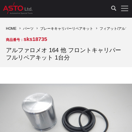
LAUNCH製品（65）
車両診断ツール（91）
自動車工具（481）
測定機器（38）
パーツ（1047）
特殊リペア（161）
PicoScope（25）
HOME
パーツ
ブレーキキャリパーリペアキット
フィアット/アルフ
sks18735
商品番号：
診断機（16）
診断テスター（10）
HCB TOOLS（45）
オシロスコープ（2）
ドイツ車（427）
現品修理（77）
オシロスコープ（10）
アルファロメオ 164 他 フロントキャリパー
フルリペアキット 1台分
キープログラマー（4）
キープログラマー（20）
AST TOOLS（51）
オシロ関連商品（9）
イタリア/フランス車（145）
リビルト品（58）
アクセサリー（13）
EV 専用 整備機器（11）
内視カメラ（6）
Hubitools（17）
シミュレータ（19）
イギリス車（26）
クローン作製（20）
その他（2）
ADAS（7）
スモークテスター（4）
LASER（39）
アメリカ車（60）
コントロールユニット初期化（3）
オプション品（17）
安定化電源ユニット（8）
ドイツ車（211）
スウェーデン車（45）
イモビライザーOFF（1）
その他（8）
TPMS（4）
バッテリーテスター（4）
イタリア/フランス車（27）
日本車（40）
その他（6）