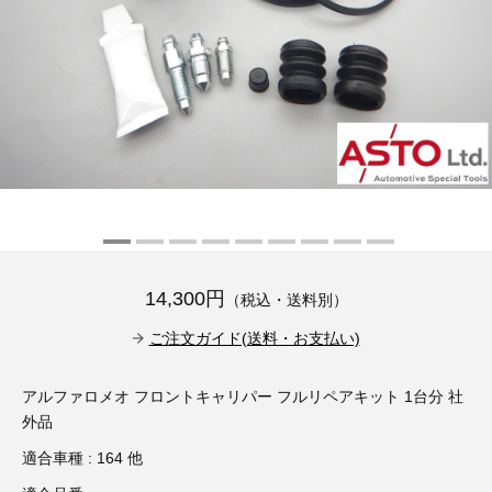
その他（9）
古い車両用診断テスター（10）
イギリス車（23）
ロシア（8）
バイク用診断テスター（7）
アメリカ車（15）
ブレーキキャリパーリペアキット（368）
その他（20）
スウェーデン車（20）
OTOFIX Powered by AUTEL（4）
日本車（7）
ステアリングロックエミュレータ（28）
汎用（89）
14,300円
（税込・送料別）
バッテリーチャージャー（4）
キー関連（19）
ご注文ガイド(送料・お支払い)
ディーゼルインジェクター&グロープラグ ツール（7）
ライト関連（6）
アルファロメオ フロントキャリパー フルリペアキット 1台分 社
外品
ホイールロック取り外しツール（6）
その他（12）
適合車種 : 164 他