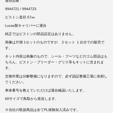
3D プリンターペン（8）
適合品番 :
9944721 / 9944723
ピストン直径 57㎜
Lucas製キャリパーに適合
純正ではピストンの部品設定はありません。
画像は片側 1セットのものですが、２セット １台分での販売で
す。
キット内容は画像のもので、シール・ブーツなどのゴム部品はも
ちろん、ピストン・ブリーダー・グリス等もキットに含まれま
す。
交換作業は分解整備になりますので、必ず認証整備工場に依頼し
てください。
車体番号を教えていただけば適合確認いたします。
60サイズで鳥取から発送します。
※当社の取扱商品は全てPL保険加入済みです。