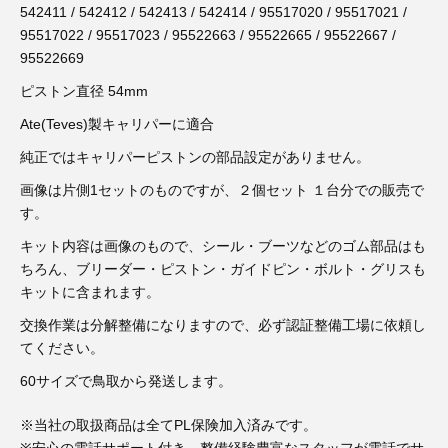
3D プリンターペン（8）
542411 / 542412 / 542413 / 542414 / 95517020 / 95517021 /
95517022 / 95517023 / 95522663 / 95522665 / 95522667 /
95522669
ピストン直径 54mm
Ate(Teves)製キャリパーに適合
純正ではキャリパーピストンの部品設定がありません。
画像は片側1セットのものですが、２個セット １台分での販売で
す。
キット内容は画像のもので、シール・ブーツなどのゴム部品はも
ちろん、ブリーダー・ピストン・ガイドピン・ボルト・グリスも
キットに含まれます。
交換作業は分解整備になりますので、必ず認証整備工場に依頼し
てください。
60サイズで鳥取から発送します。
※当社の取扱商品は全てPL保険加入済みです。