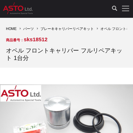
LAUNCH製品（65）
車両診断ツール（91）
自動車工具（481）
測定機器（38）
パーツ（1047）
特殊リペア（161）
PicoScope（25）
HOME
パーツ
ブレーキキャリパーリペアキット
オペル フロントキャ
sks18512
商品番号：
診断機（16）
診断テスター（10）
HCB TOOLS（45）
オシロスコープ（2）
ドイツ車（427）
現品修理（77）
オシロスコープ（10）
オペル フロントキャリパー フルリペアキッ
ト 1台分
キープログラマー（4）
キープログラマー（20）
AST TOOLS（51）
オシロ関連商品（9）
イタリア/フランス車（145）
リビルト品（58）
アクセサリー（13）
EV 専用 整備機器（11）
内視カメラ（6）
Hubitools（17）
シミュレータ（19）
イギリス車（26）
クローン作製（20）
その他（2）
ADAS（7）
スモークテスター（4）
LASER（39）
アメリカ車（60）
コントロールユニット初期化（3）
オプション品（17）
安定化電源ユニット（8）
ドイツ車（211）
スウェーデン車（45）
イモビライザーOFF（1）
その他（8）
TPMS（4）
バッテリーテスター（4）
イタリア/フランス車（27）
日本車（40）
その他（6）