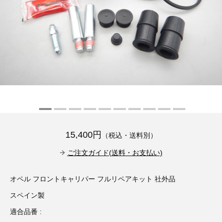
その他（9）
古い車両用診断テスター（10）
イギリス車（23）
ロシア（8）
バイク用診断テスター（7）
アメリカ車（15）
ブレーキキャリパーリペアキット（368）
その他（20）
スウェーデン車（20）
OTOFIX Powered by AUTEL（4）
日本車（7）
ステアリングロックエミュレータ（28）
汎用（89）
15,400円
（税込・送料別）
バッテリーチャージャー（4）
キー関連（19）
ご注文ガイド(送料・お支払い)
ディーゼルインジェクター&グロープラグ ツール（7）
ライト関連（6）
オペル フロントキャリパー フルリペアキット 社外品
スペイン製
ホイールロック取り外しツール（6）
その他（12）
適合品番 :