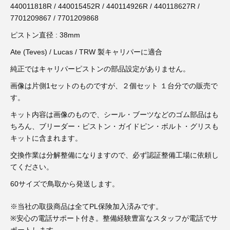
3D プリンターペン（8）
440011818R / 440015452R / 440114926R / 440118627R /
7701209867 / 7701209868
ピストン直径 : 38mm
Ate (Teves) / Lucas / TRW 製キャリパーに適合
純正ではキャリパーピストンの部品設定がありません。
画像は片側1セットのものですが、２個セット １台分での販売で
す。
キット内容は画像のもので、シール・ブーツなどのゴム部品はも
ちろん、ブリーダー・ピストン・ガイドピン・ボルト・グリスも
キットに含まれます。
交換作業は分解整備になりますので、必ず認証整備工場に依頼し
てください。
60サイズで鳥取から発送します。
※当社の取扱商品は全てPL保険加入済みです。
※安心の電話サポート付き。整備経験豊富なスタッフが電話でサ