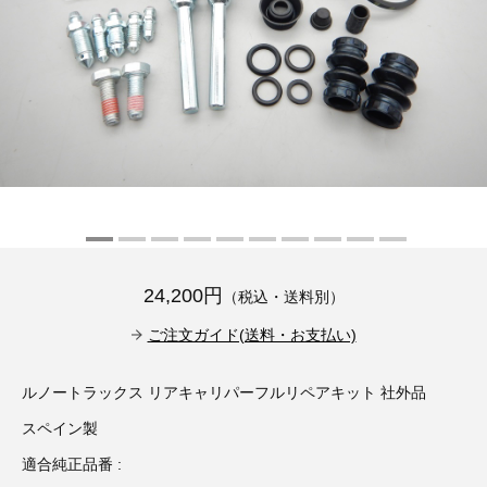
その他（9）
古い車両用診断テスター（10）
イギリス車（23）
ロシア（8）
バイク用診断テスター（7）
アメリカ車（15）
ブレーキキャリパーリペアキット（368）
その他（20）
スウェーデン車（20）
OTOFIX Powered by AUTEL（4）
日本車（7）
ステアリングロックエミュレータ（28）
汎用（89）
24,200円
（税込・送料別）
バッテリーチャージャー（4）
キー関連（19）
ご注文ガイド(送料・お支払い)
ディーゼルインジェクター&グロープラグ ツール（7）
ライト関連（6）
ルノートラックス リアキャリパーフルリペアキット 社外品
スペイン製
ホイールロック取り外しツール（6）
その他（12）
適合純正品番 :