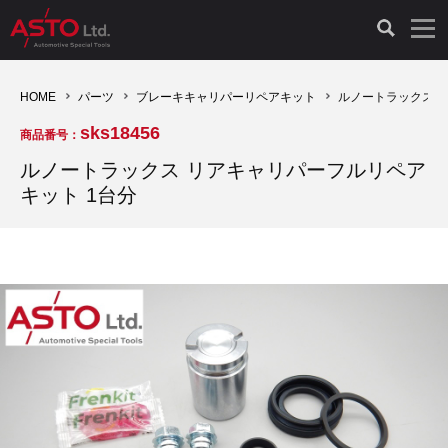
LAUNCH製品（65）
車両診断ツール（91）
自動車工具（481）
測定機器（38）
パーツ（1047）
特殊リペア（161）
PicoScope（25）
HOME
パーツ
ブレーキキャリパーリペアキット
ルノートラックス 
sks18456
商品番号：
診断機（16）
診断テスター（10）
HCB TOOLS（45）
オシロスコープ（2）
ドイツ車（427）
現品修理（77）
オシロスコープ（10）
ルノートラックス リアキャリパーフルリペア
キット 1台分
キープログラマー（4）
キープログラマー（20）
AST TOOLS（51）
オシロ関連商品（9）
イタリア/フランス車（145）
リビルト品（58）
アクセサリー（13）
EV 専用 整備機器（11）
内視カメラ（6）
Hubitools（17）
シミュレータ（19）
イギリス車（26）
クローン作製（20）
その他（2）
ADAS（7）
スモークテスター（4）
LASER（39）
アメリカ車（60）
コントロールユニット初期化（3）
オプション品（17）
安定化電源ユニット（8）
ドイツ車（211）
スウェーデン車（45）
イモビライザーOFF（1）
その他（8）
TPMS（4）
バッテリーテスター（4）
イタリア/フランス車（27）
日本車（40）
その他（6）