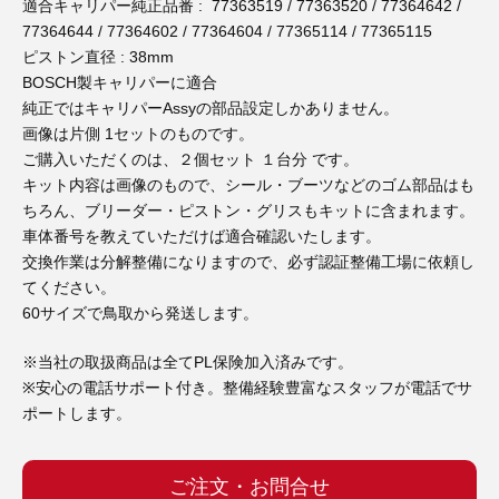
3D プリンターペン（8）
適合キャリパー純正品番 : 77363519 / 77363520 / 77364642 /
77364644 / 77364602 / 77364604 / 77365114 / 77365115
ピストン直径 : 38mm
BOSCH製キャリパーに適合
純正ではキャリパーAssyの部品設定しかありません。
画像は片側 1セットのものです。
ご購入いただくのは、２個セット １台分 です。
キット内容は画像のもので、シール・ブーツなどのゴム部品はも
ちろん、ブリーダー・ピストン・グリスもキットに含まれます。
車体番号を教えていただけば適合確認いたします。
交換作業は分解整備になりますので、必ず認証整備工場に依頼し
てください。
60サイズで鳥取から発送します。
※当社の取扱商品は全てPL保険加入済みです。
※安心の電話サポート付き。整備経験豊富なスタッフが電話でサ
ポートします。
ご注文・お問合せ