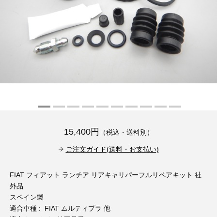
その他（9）
古い車両用診断テスター（10）
イギリス車（23）
ロシア（8）
バイク用診断テスター（7）
アメリカ車（15）
ブレーキキャリパーリペアキット（368）
その他（20）
スウェーデン車（20）
OTOFIX Powered by AUTEL（4）
日本車（7）
ステアリングロックエミュレータ（28）
汎用（89）
15,400円
（税込・送料別）
バッテリーチャージャー（4）
キー関連（19）
ご注文ガイド(送料・お支払い)
ディーゼルインジェクター&グロープラグ ツール（7）
ライト関連（6）
FIAT フィアット ランチア リアキャリパーフルリペアキット 社
外品
ホイールロック取り外しツール（6）
その他（12）
スペイン製
適合車種 : FIAT ムルティプラ 他