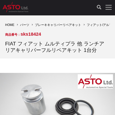
LAUNCH製品（65）
車両診断ツール（91）
自動車工具（481）
測定機器（38）
パーツ（1047）
特殊リペア（161）
PicoScope（25）
HOME
パーツ
ブレーキキャリパーリペアキット
フィアット/アルフ
sks18424
商品番号：
診断機（16）
診断テスター（10）
HCB TOOLS（45）
オシロスコープ（2）
ドイツ車（427）
現品修理（77）
オシロスコープ（10）
FIAT フィアット ムルティプラ 他 ランチア
リアキャリパーフルリペアキット 1台分
キープログラマー（4）
キープログラマー（20）
AST TOOLS（51）
オシロ関連商品（9）
イタリア/フランス車（145）
リビルト品（58）
アクセサリー（13）
EV 専用 整備機器（11）
内視カメラ（6）
Hubitools（17）
シミュレータ（19）
イギリス車（26）
クローン作製（20）
その他（2）
ADAS（7）
スモークテスター（4）
LASER（39）
アメリカ車（60）
コントロールユニット初期化（3）
オプション品（17）
安定化電源ユニット（8）
ドイツ車（211）
スウェーデン車（45）
イモビライザーOFF（1）
その他（8）
TPMS（4）
バッテリーテスター（4）
イタリア/フランス車（27）
日本車（40）
その他（6）