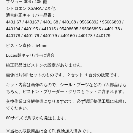
3D プリンターペン（8）
プジョー 306 / 405 他
シトロエン XSARA / ZX 他
適合純正キャリパー品番 :
4401 67 / 440167 / 4401 68 / 440168 / 95666892 / 95666893 /
440194 / 440195 / 441015 / 95498695 / 95666895 / 4401 78 /
440178 / 4401 79 / 440179 / 440160 / 440178 / 440179
ピストン直径 : 54mm
Lucas製キャリパーに適合
純正部品はピストンの設定がありません。
画像は片側1セットのものです。２セット １台分の販売です。
キット内容は画像のもので、シール・ブーツなどのゴム部品はも
ちろん、ピストン・ブリーダー・グリスもキットに含まれます。
交換作業は分解整備になりますので、必ず認証整備工場に依頼し
てください。
60サイズで鳥取から発送します。
※当社の取扱商品は全てPL保険加入済みです。