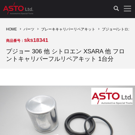
LAUNCH製品（65）
車両診断ツール（91）
自動車工具（481）
測定機器（38）
パーツ（1047）
特殊リペア（161）
PicoScope（25）
HOME
パーツ
ブレーキキャリパーリペアキット
プジョー/シトロエ
sks18341
商品番号：
診断機（16）
診断テスター（10）
HCB TOOLS（45）
オシロスコープ（2）
ドイツ車（427）
現品修理（77）
オシロスコープ（10）
プジョー 306 他 シトロエン XSARA 他 フロ
ントキャリパーフルリペアキット 1台分
キープログラマー（4）
キープログラマー（20）
AST TOOLS（51）
オシロ関連商品（9）
イタリア/フランス車（145）
リビルト品（58）
アクセサリー（13）
EV 専用 整備機器（11）
内視カメラ（6）
Hubitools（17）
シミュレータ（19）
イギリス車（26）
クローン作製（20）
その他（2）
ADAS（7）
スモークテスター（4）
LASER（39）
アメリカ車（60）
コントロールユニット初期化（3）
オプション品（17）
安定化電源ユニット（8）
ドイツ車（211）
スウェーデン車（45）
イモビライザーOFF（1）
その他（8）
TPMS（4）
バッテリーテスター（4）
イタリア/フランス車（27）
日本車（40）
その他（6）