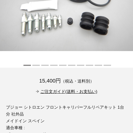
その他（9）
古い車両用診断テスター（10）
イギリス車（23）
ロシア（8）
バイク用診断テスター（7）
アメリカ車（15）
ブレーキキャリパーリペアキット（368）
その他（20）
スウェーデン車（20）
OTOFIX Powered by AUTEL（4）
日本車（7）
ステアリングロックエミュレータ（28）
汎用（89）
15,400円
（税込・送料別）
バッテリーチャージャー（4）
キー関連（19）
ご注文ガイド(送料・お支払い)
ディーゼルインジェクター&グロープラグ ツール（7）
ライト関連（6）
プジョー シトロエン フロントキャリパーフルリペアキット 1台
分 社外品
ホイールロック取り外しツール（6）
その他（12）
メイドイン スペイン
適合車種 :