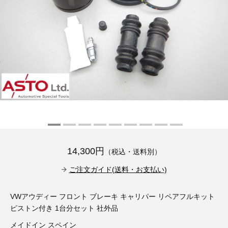
その他（9）
古い車両用診断テスター（10）
イギリス車（23）
ロシア（8）
バイク用診断テスター（7）
アメリカ車（15）
ブレーキキャリパーリペアキット（368）
その他（20）
スウェーデン車（20）
OTOFIX Powered by AUTEL（4）
日本車（7）
ステアリングロックエミュレータ（28）
汎用（89）
バッテリーチャージャー（4）
14,300円
（税込・送料別）
キー関連（19）
ご注文ガイド(送料・お支払い)
ディーゼルインジェクター&グロープラグ ツール（7）
ライト関連（6）
VWアウディー フロント ブレーキ キャリパー リペアフルキット
ホイールロック取り外しツール（6）
その他（12）
ピストン付き 1台分セット 社外品
メイドイン スペイン