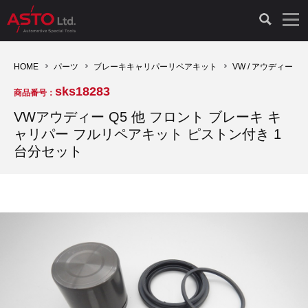
LAUNCH製品（65）
車両診断ツール（91）
自動車工具（481）
測定機器（38）
パーツ（1047）
特殊リペア（161）
PicoScope（25）
HOME
パーツ
ブレーキキャリパーリペアキット
VW / アウディー
sks18283
商品番号：
診断機（16）
診断テスター（10）
HCB TOOLS（45）
オシロスコープ（2）
ドイツ車（427）
現品修理（77）
オシロスコープ（10）
VWアウディー Q5 他 フロント ブレーキ キ
ャリパー フルリペアキット ピストン付き 1
キープログラマー（4）
キープログラマー（20）
AST TOOLS（51）
オシロ関連商品（9）
イタリア/フランス車（145）
リビルト品（58）
アクセサリー（13）
台分セット
EV 専用 整備機器（11）
内視カメラ（6）
Hubitools（17）
シミュレータ（19）
イギリス車（26）
クローン作製（20）
その他（2）
ADAS（7）
スモークテスター（4）
LASER（39）
アメリカ車（60）
コントロールユニット初期化（3）
オプション品（17）
安定化電源ユニット（8）
ドイツ車（211）
スウェーデン車（45）
イモビライザーOFF（1）
その他（8）
TPMS（4）
バッテリーテスター（4）
イタリア/フランス車（27）
日本車（40）
その他（6）