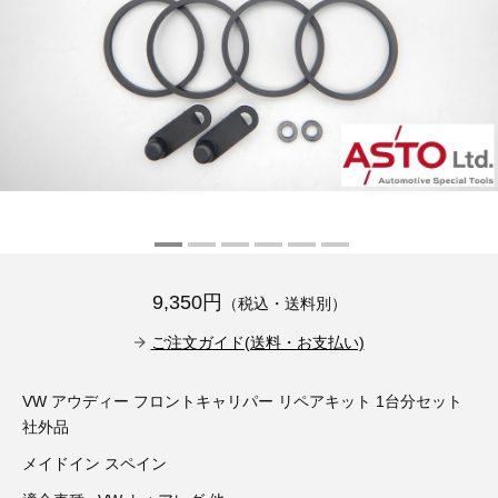
その他（9）
古い車両用診断テスター（10）
イギリス車（23）
ロシア（8）
バイク用診断テスター（7）
アメリカ車（15）
ブレーキキャリパーリペアキット（368）
その他（20）
スウェーデン車（20）
OTOFIX Powered by AUTEL（4）
日本車（7）
ステアリングロックエミュレータ（28）
汎用（89）
9,350円
（税込・送料別）
バッテリーチャージャー（4）
キー関連（19）
ご注文ガイド(送料・お支払い)
ディーゼルインジェクター&グロープラグ ツール（7）
ライト関連（6）
VW アウディー フロントキャリパー リペアキット 1台分セット
社外品
ホイールロック取り外しツール（6）
その他（12）
メイドイン スペイン