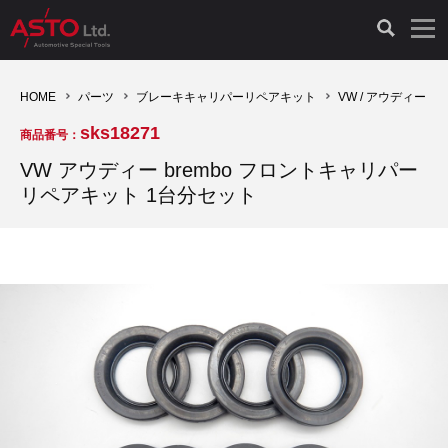
LAUNCH製品（65）
車両診断ツール（91）
自動車工具（481）
測定機器（38）
パーツ（1047）
特殊リペア（161）
PicoScope（25）
HOME
パーツ
ブレーキキャリパーリペアキット
VW / アウディー
sks18271
商品番号：
診断機（16）
診断テスター（10）
HCB TOOLS（45）
オシロスコープ（2）
ドイツ車（427）
現品修理（77）
オシロスコープ（10）
VW アウディー brembo フロントキャリパー
リペアキット 1台分セット
キープログラマー（4）
キープログラマー（20）
AST TOOLS（51）
オシロ関連商品（9）
イタリア/フランス車（145）
リビルト品（58）
アクセサリー（13）
EV 専用 整備機器（11）
内視カメラ（6）
Hubitools（17）
シミュレータ（19）
イギリス車（26）
クローン作製（20）
その他（2）
ADAS（7）
スモークテスター（4）
LASER（39）
アメリカ車（60）
コントロールユニット初期化（3）
オプション品（17）
安定化電源ユニット（8）
ドイツ車（211）
スウェーデン車（45）
イモビライザーOFF（1）
その他（8）
TPMS（4）
バッテリーテスター（4）
イタリア/フランス車（27）
日本車（40）
その他（6）