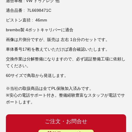
3D プリンターペン（8）
適合車種 : VW トゥアレグ 他
適合品番 : 7L6698471C
ピストン直径 : 46mm
brembo製 4ポットキャリパーに適合
画像は片側分ですが、販売は 左右 1台分のセットです。
車体番号17桁を教えていただけば適合確認いたします。
交換作業は分解整備になりますので、必ず認証整備工場に依頼し
てください。
60サイズで鳥取から発送します。
※当社の取扱商品は全てPL保険加入済みです。
※安心の電話サポート付き。整備経験豊富なスタッフが電話でサ
ポートします。
ご注文・お問合せ