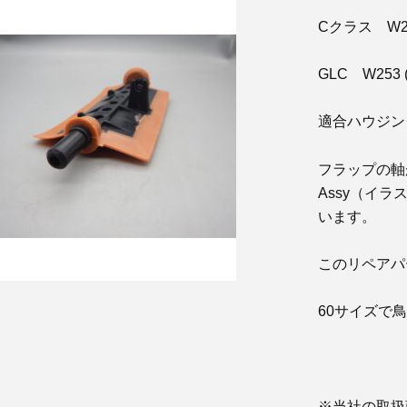
Cクラス W20
GLC W253 
適合ハウジング品番 
フラップの軸
Assy（イ
います。
このリペアパ
60サイズで
※当社の取扱