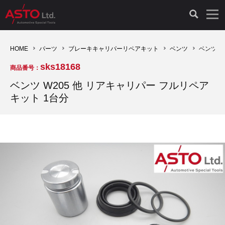
LAUNCH製品（65）
車両診断ツール（91）
自動車工具（481）
測定機器（38）
パーツ（1047）
特殊リペア（161）
PicoScope（25）
HOME
パーツ
ブレーキキャリパーリペアキット
ベンツ
ベンツ W
sks18168
商品番号：
診断機（16）
診断テスター（10）
HCB TOOLS（45）
オシロスコープ（2）
ドイツ車（427）
現品修理（77）
オシロスコープ（10）
ベンツ W205 他 リアキャリパー フルリペア
キット 1台分
キープログラマー（4）
キープログラマー（20）
AST TOOLS（51）
オシロ関連商品（9）
イタリア/フランス車（145）
リビルト品（58）
アクセサリー（13）
EV 専用 整備機器（11）
内視カメラ（6）
Hubitools（17）
シミュレータ（19）
イギリス車（26）
クローン作製（20）
その他（2）
ADAS（7）
スモークテスター（4）
LASER（39）
アメリカ車（60）
コントロールユニット初期化（3）
オプション品（17）
安定化電源ユニット（8）
ドイツ車（211）
スウェーデン車（45）
イモビライザーOFF（1）
その他（8）
TPMS（4）
バッテリーテスター（4）
イタリア/フランス車（27）
日本車（40）
その他（6）