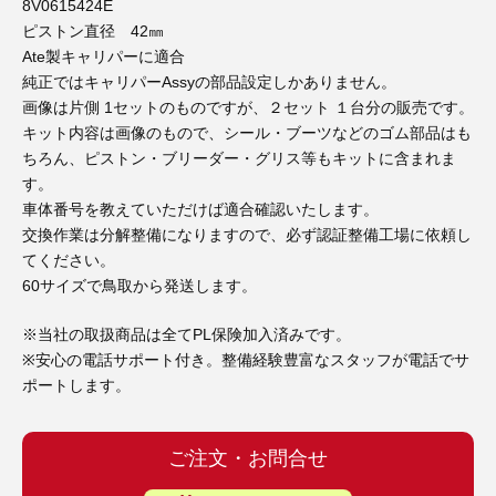
3D プリンターペン（8）
8V0615424E
ピストン直径 42㎜
Ate製キャリパーに適合
純正ではキャリパーAssyの部品設定しかありません。
画像は片側 1セットのものですが、２セット １台分の販売です。
キット内容は画像のもので、シール・ブーツなどのゴム部品はも
ちろん、ピストン・ブリーダー・グリス等もキットに含まれま
す。
車体番号を教えていただけば適合確認いたします。
交換作業は分解整備になりますので、必ず認証整備工場に依頼し
てください。
60サイズで鳥取から発送します。
※当社の取扱商品は全てPL保険加入済みです。
※安心の電話サポート付き。整備経験豊富なスタッフが電話でサ
ポートします。
ご注文・お問合せ