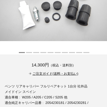
その他（9）
古い車両用診断テスター（10）
イギリス車（23）
ロシア（8）
バイク用診断テスター（7）
アメリカ車（15）
ブレーキキャリパーリペアキット（368）
その他（20）
スウェーデン車（20）
OTOFIX Powered by AUTEL（4）
日本車（7）
ステアリングロックエミュレータ（28）
汎用（89）
14,300円
（税込・送料別）
バッテリーチャージャー（4）
キー関連（19）
ご注文ガイド(送料・お支払い)
ディーゼルインジェクター&グロープラグ ツール（7）
ライト関連（6）
ベンツ リアキャリパー フルリペアキット 1台分 社外品
メイドイン スペイン
ホイールロック取り外しツール（6）
その他（12）
適合車種 : W205 / A205 / C205 / S205 他
適合純正キャリパー品番 : 2054230181 / 2054230281 /