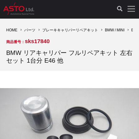
LAUNCH製品（65）
車両診断ツール（91）
自動車工具（481）
測定機器（38）
パーツ（1047）
特殊リペア（161）
PicoScope（25）
HOME
パーツ
ブレーキキャリパーリペアキット
BMW / MINI
BM
sks17840
商品番号：
診断機（16）
診断テスター（10）
HCB TOOLS（45）
オシロスコープ（2）
ドイツ車（427）
現品修理（77）
オシロスコープ（10）
BMW リアキャリパー フルリペアキット 左右
セット 1台分 E46 他
キープログラマー（4）
キープログラマー（20）
AST TOOLS（51）
オシロ関連商品（9）
イタリア/フランス車（145）
リビルト品（58）
アクセサリー（13）
EV 専用 整備機器（11）
内視カメラ（6）
Hubitools（17）
シミュレータ（19）
イギリス車（26）
クローン作製（20）
その他（2）
ADAS（7）
スモークテスター（4）
LASER（39）
アメリカ車（60）
コントロールユニット初期化（3）
オプション品（17）
安定化電源ユニット（8）
ドイツ車（211）
スウェーデン車（45）
イモビライザーOFF（1）
その他（8）
TPMS（4）
バッテリーテスター（4）
イタリア/フランス車（27）
日本車（40）
その他（6）