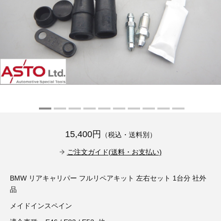
その他（9）
古い車両用診断テスター（10）
イギリス車（23）
ロシア（8）
バイク用診断テスター（7）
アメリカ車（15）
ブレーキキャリパーリペアキット（368）
その他（20）
スウェーデン車（20）
OTOFIX Powered by AUTEL（4）
日本車（7）
ステアリングロックエミュレータ（28）
汎用（89）
15,400円
（税込・送料別）
バッテリーチャージャー（4）
キー関連（19）
ご注文ガイド(送料・お支払い)
ディーゼルインジェクター&グロープラグ ツール（7）
ライト関連（6）
BMW リアキャリパー フルリペアキット 左右セット 1台分 社外
品
ホイールロック取り外しツール（6）
その他（12）
メイドインスペイン