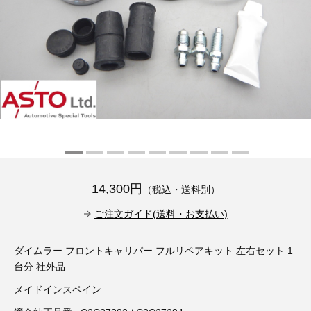
その他（9）
古い車両用診断テスター（10）
イギリス車（23）
ロシア（8）
バイク用診断テスター（7）
アメリカ車（15）
ブレーキキャリパーリペアキット（368）
その他（20）
スウェーデン車（20）
OTOFIX Powered by AUTEL（4）
日本車（7）
ステアリングロックエミュレータ（28）
汎用（89）
14,300円
（税込・送料別）
バッテリーチャージャー（4）
キー関連（19）
ご注文ガイド(送料・お支払い)
ディーゼルインジェクター&グロープラグ ツール（7）
ライト関連（6）
ダイムラー フロントキャリパー フルリペアキット 左右セット 1
台分 社外品
ホイールロック取り外しツール（6）
その他（12）
メイドインスペイン