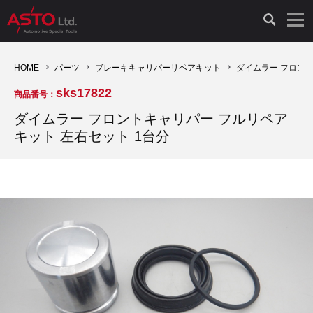
LAUNCH製品（65）
車両診断ツール（91）
自動車工具（481）
測定機器（38）
パーツ（1047）
特殊リペア（161）
PicoScope（25）
HOME
パーツ
ブレーキキャリパーリペアキット
ダイムラー フロント
sks17822
商品番号：
診断機（16）
診断テスター（10）
HCB TOOLS（45）
オシロスコープ（2）
ドイツ車（427）
現品修理（77）
オシロスコープ（10）
ダイムラー フロントキャリパー フルリペア
キット 左右セット 1台分
キープログラマー（4）
キープログラマー（20）
AST TOOLS（51）
オシロ関連商品（9）
イタリア/フランス車（145）
リビルト品（58）
アクセサリー（13）
EV 専用 整備機器（11）
内視カメラ（6）
Hubitools（17）
シミュレータ（19）
イギリス車（26）
クローン作製（20）
その他（2）
ADAS（7）
スモークテスター（4）
LASER（39）
アメリカ車（60）
コントロールユニット初期化（3）
オプション品（17）
安定化電源ユニット（8）
ドイツ車（211）
スウェーデン車（45）
イモビライザーOFF（1）
その他（8）
TPMS（4）
バッテリーテスター（4）
イタリア/フランス車（27）
日本車（40）
その他（6）