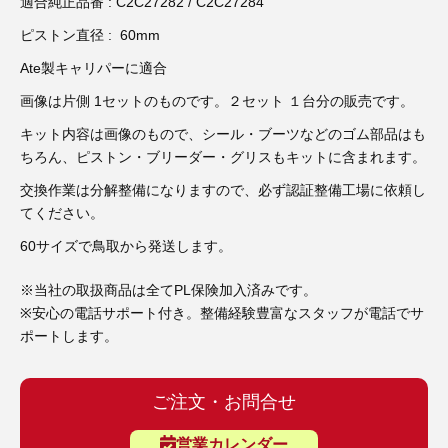
3D プリンターペン（8）
適合純正品番 : C2C27282 / C2C27284
ピストン直径 : 60mm
Ate製キャリパーに適合
画像は片側 1セットのものです。２セット １台分の販売です。
キット内容は画像のもので、シール・ブーツなどのゴム部品はも
ちろん、ピストン・ブリーダー・グリスもキットに含まれます。
交換作業は分解整備になりますので、必ず認証整備工場に依頼し
てください。
60サイズで鳥取から発送します。
※当社の取扱商品は全てPL保険加入済みです。
※安心の電話サポート付き。整備経験豊富なスタッフが電話でサ
ポートします。
ご注文・お問合せ
営業カレンダー