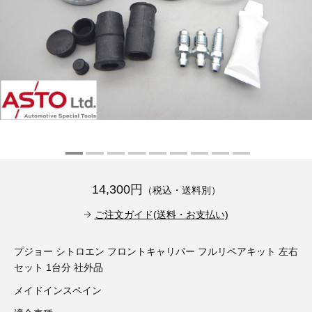
その他（9）
古い車両用診断テスター（10）
イギリス車（23）
ロシア（8）
バイク用診断テスター（7）
アメリカ車（15）
ブレーキキャリパーリペアキット（368）
その他（20）
スウェーデン車（20）
OTOFIX Powered by AUTEL（4）
日本車（7）
ステアリングロックエミュレータ（28）
汎用（89）
14,300円
（税込・送料別）
バッテリーチャージャー（4）
キー関連（19）
ご注文ガイド(送料・お支払い)
ディーゼルインジェクター&グロープラグ ツール（7）
ライト関連（6）
プジョー シトロエン フロントキャリパー フルリペアキット 左右
セット 1台分 社外品
ホイールロック取り外しツール（6）
その他（12）
メイドインスペイン