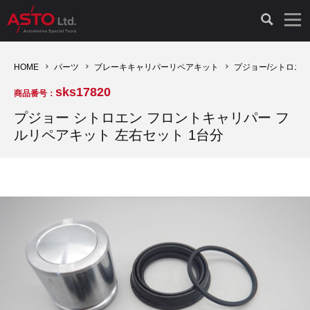
LAUNCH製品（65）
車両診断ツール（91）
自動車工具（481）
測定機器（38）
パーツ（1047）
特殊リペア（161）
PicoScope（25）
HOME
パーツ
ブレーキキャリパーリペアキット
プジョー/シトロエ
sks17820
商品番号：
診断機（16）
診断テスター（10）
HCB TOOLS（45）
オシロスコープ（2）
ドイツ車（427）
現品修理（77）
オシロスコープ（10）
プジョー シトロエン フロントキャリパー フ
ルリペアキット 左右セット 1台分
キープログラマー（4）
キープログラマー（20）
AST TOOLS（51）
オシロ関連商品（9）
イタリア/フランス車（145）
リビルト品（58）
アクセサリー（13）
EV 専用 整備機器（11）
内視カメラ（6）
Hubitools（17）
シミュレータ（19）
イギリス車（26）
クローン作製（20）
その他（2）
ADAS（7）
スモークテスター（4）
LASER（39）
アメリカ車（60）
コントロールユニット初期化（3）
オプション品（17）
安定化電源ユニット（8）
ドイツ車（211）
スウェーデン車（45）
イモビライザーOFF（1）
その他（8）
TPMS（4）
バッテリーテスター（4）
イタリア/フランス車（27）
日本車（40）
その他（6）