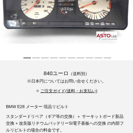
その他（9）
古い車両用診断テスター（10）
イギリス車（23）
ロシア（8）
バイク用診断テスター（7）
アメリカ車（15）
ブレーキキャリパーリペアキット（368）
その他（20）
スウェーデン車（20）
OTOFIX Powered by AUTEL（4）
日本車（7）
ステアリングロックエミュレータ（28）
汎用（89）
840ユーロ
（送料別）
※日本円についてはお問い合せください。
バッテリーチャージャー（4）
キー関連（19）
ご注文ガイド(送料・お支払い)
ディーゼルインジェクター&グロープラグ ツール（7）
ライト関連（6）
BMW E28 メーター 現品リビルト
スタンダードリペア（ギア等の交換）＋ サーキットボード新品
ホイールロック取り外しツール（6）
その他（12）
交換 + 改良版リチウムバッテリーSI電子基板への交換 の内部フ
ルリビルトの場合の料金です。