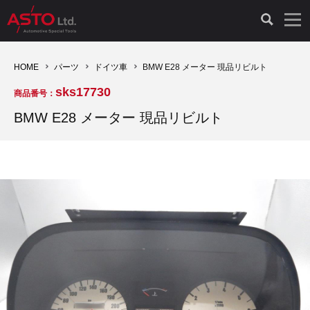
LAUNCH製品（65）
車両診断ツール（91）
自動車工具（481）
測定機器（38）
パーツ（1047）
特殊リペア（161）
PicoScope（25）
HOME
パーツ
ドイツ車
BMW E28 メーター 現品リビルト
sks17730
商品番号：
診断機（16）
診断テスター（10）
HCB TOOLS（45）
オシロスコープ（2）
ドイツ車（427）
現品修理（77）
オシロスコープ（10）
BMW E28 メーター 現品リビルト
キープログラマー（4）
キープログラマー（20）
AST TOOLS（51）
オシロ関連商品（9）
イタリア/フランス車（145）
リビルト品（58）
アクセサリー（13）
EV 専用 整備機器（11）
内視カメラ（6）
Hubitools（17）
シミュレータ（19）
イギリス車（26）
クローン作製（20）
その他（2）
ADAS（7）
スモークテスター（4）
LASER（39）
アメリカ車（60）
コントロールユニット初期化（3）
オプション品（17）
安定化電源ユニット（8）
ドイツ車（211）
スウェーデン車（45）
イモビライザーOFF（1）
その他（8）
TPMS（4）
バッテリーテスター（4）
イタリア/フランス車（27）
日本車（40）
その他（6）