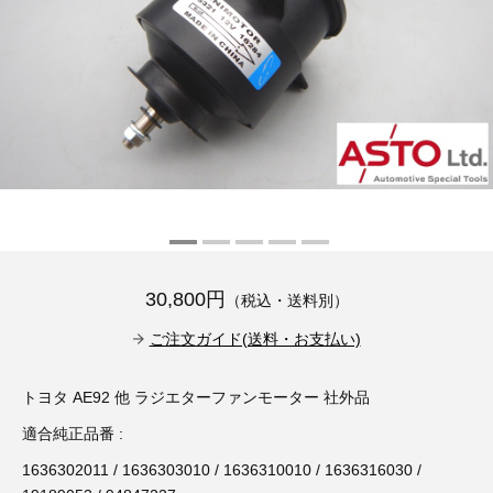
その他（9）
古い車両用診断テスター（10）
イギリス車（23）
ロシア（8）
バイク用診断テスター（7）
アメリカ車（15）
ブレーキキャリパーリペアキット（368）
その他（20）
スウェーデン車（20）
OTOFIX Powered by AUTEL（4）
日本車（7）
ステアリングロックエミュレータ（28）
汎用（89）
30,800円
（税込・送料別）
バッテリーチャージャー（4）
キー関連（19）
ご注文ガイド(送料・お支払い)
ディーゼルインジェクター&グロープラグ ツール（7）
ライト関連（6）
トヨタ AE92 他 ラジエターファンモーター 社外品
適合純正品番 :
ホイールロック取り外しツール（6）
その他（12）
1636302011 / 1636303010 / 1636310010 / 1636316030 /