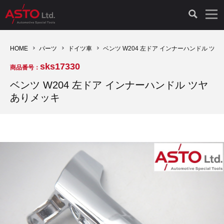
LAUNCH製品（65）
車両診断ツール（91）
自動車工具（481）
測定機器（38）
パーツ（1047）
特殊リペア（161）
PicoScope（25）
HOME
パーツ
ドイツ車
ベンツ W204 左ドア インナーハンドル ツ
sks17330
商品番号：
診断機（16）
診断テスター（10）
HCB TOOLS（45）
オシロスコープ（2）
ドイツ車（427）
現品修理（77）
オシロスコープ（10）
ベンツ W204 左ドア インナーハンドル ツヤ
ありメッキ
キープログラマー（4）
キープログラマー（20）
AST TOOLS（51）
オシロ関連商品（9）
イタリア/フランス車（145）
リビルト品（58）
アクセサリー（13）
EV 専用 整備機器（11）
内視カメラ（6）
Hubitools（17）
シミュレータ（19）
イギリス車（26）
クローン作製（20）
その他（2）
ADAS（7）
スモークテスター（4）
LASER（39）
アメリカ車（60）
コントロールユニット初期化（3）
オプション品（17）
安定化電源ユニット（8）
ドイツ車（211）
スウェーデン車（45）
イモビライザーOFF（1）
その他（8）
TPMS（4）
バッテリーテスター（4）
イタリア/フランス車（27）
日本車（40）
その他（6）