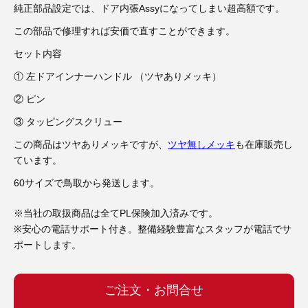
3D プリンターペン（8）
純正部品設定では、ドア内張Assyになってしまい超高額です。
この部品で修理すれば安価で直すことができます。
セット内容
① 左ドアインナーハンドル （ツヤありメッキ）
② ピン
③ タッピングスクリュー
この商品はツヤありメッキですが、
ツヤ無しメッキ
も在庫販売し
ています。
60サイズで鳥取から発送します。
※当社の取扱商品は全てPL保険加入済みです。
※安心の電話サポート付き。整備経験豊富なスタッフが電話でサ
ポートします。
ご注文・お問合せ