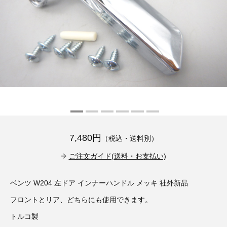
その他（9）
古い車両用診断テスター（10）
イギリス車（23）
ロシア（8）
バイク用診断テスター（7）
アメリカ車（15）
ブレーキキャリパーリペアキット（368）
その他（20）
スウェーデン車（20）
OTOFIX Powered by AUTEL（4）
日本車（7）
ステアリングロックエミュレータ（28）
汎用（89）
7,480円
（税込・送料別）
バッテリーチャージャー（4）
キー関連（19）
ご注文ガイド(送料・お支払い)
ディーゼルインジェクター&グロープラグ ツール（7）
ライト関連（6）
ベンツ W204 左ドア インナーハンドル メッキ 社外新品
フロントとリア、どちらにも使用できます。
ホイールロック取り外しツール（6）
その他（12）
トルコ製