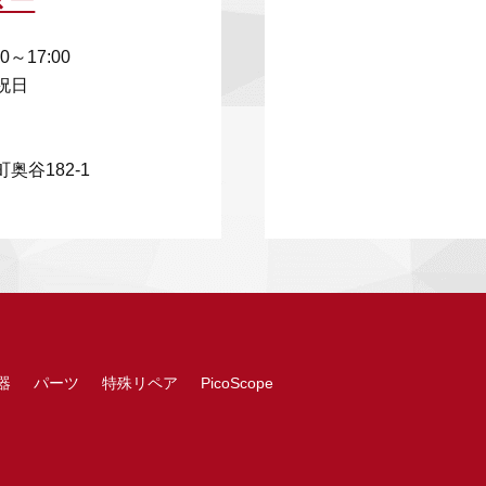
00～17:00
祝日
奥谷182-1
器
パーツ
特殊リペア
PicoScope