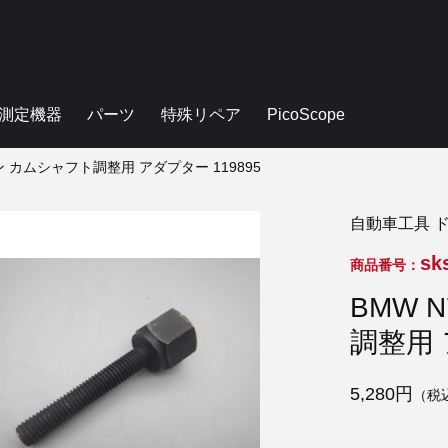
測定機器
パーツ
特殊リペア
PicoScope
ジン カムシャフト調整用 アダプター 119895
自動車工具 
sk
商品番号：
BMW 
調整用 
5,280円
（税