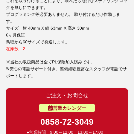
3D プリンターペン（8）
これを取り付けることにより、壊れたら厄介なステアリングロッ
クを無しにできます。
プログラミング等必要ありません。 取り付けるだけ作動しま
す。
サイズ 横 40mm X 縦 63mm X 高さ 30mm
6ヶ月保証
鳥取から60サイズで発送します。
在庫数 2
※当社の取扱商品は全てPL保険加入済みです。
※安心の電話サポート付き。整備経験豊富なスタッフが電話でサ
ポートします。
ご注文・お問合せ
営業カレンダー
0858-72-3049
●営業時間 9:00～12:00 13:00～17:00