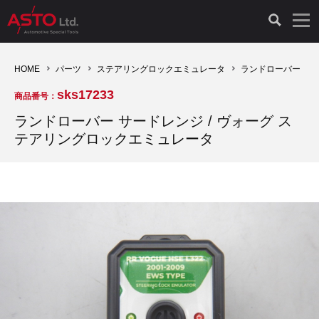
LAUNCH製品（65）
車両診断ツール（91）
自動車工具（481）
測定機器（38）
パーツ（1047）
特殊リペア（161）
PicoScope（25）
HOME
パーツ
ステアリングロックエミュレータ
ランドローバー
sks17233
商品番号：
診断機（16）
診断テスター（10）
HCB TOOLS（45）
オシロスコープ（2）
ドイツ車（427）
現品修理（77）
オシロスコープ（10）
ランドローバー サードレンジ / ヴォーグ ス
テアリングロックエミュレータ
キープログラマー（4）
キープログラマー（20）
AST TOOLS（51）
オシロ関連商品（9）
イタリア/フランス車（145）
リビルト品（58）
アクセサリー（13）
EV 専用 整備機器（11）
内視カメラ（6）
Hubitools（17）
シミュレータ（19）
イギリス車（26）
クローン作製（20）
その他（2）
ADAS（7）
スモークテスター（4）
LASER（39）
アメリカ車（60）
コントロールユニット初期化（3）
オプション品（17）
安定化電源ユニット（8）
ドイツ車（211）
スウェーデン車（45）
イモビライザーOFF（1）
その他（8）
TPMS（4）
バッテリーテスター（4）
イタリア/フランス車（27）
日本車（40）
その他（6）