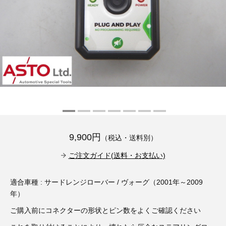
その他（9）
古い車両用診断テスター（10）
イギリス車（23）
ロシア（8）
バイク用診断テスター（7）
アメリカ車（15）
ブレーキキャリパーリペアキット（368）
その他（20）
スウェーデン車（20）
OTOFIX Powered by AUTEL（4）
日本車（7）
ステアリングロックエミュレータ（28）
汎用（89）
9,900円
（税込・送料別）
バッテリーチャージャー（4）
キー関連（19）
ご注文ガイド(送料・お支払い)
ディーゼルインジェクター&グロープラグ ツール（7）
ライト関連（6）
適合車種 : サードレンジローバー / ヴォーグ（2001年～2009
年）
ホイールロック取り外しツール（6）
その他（12）
ご購入前にコネクターの形状とピン数をよくご確認ください