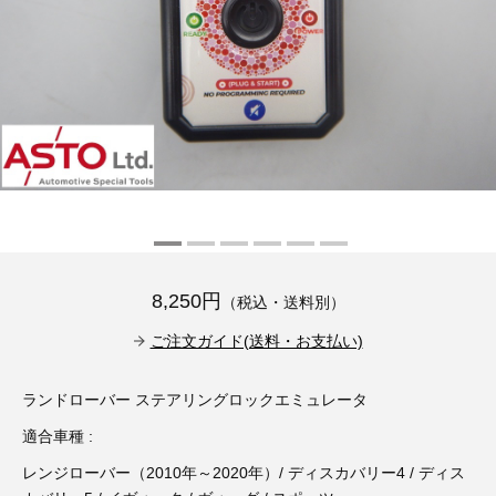
その他（9）
古い車両用診断テスター（10）
イギリス車（23）
ロシア（8）
バイク用診断テスター（7）
アメリカ車（15）
ブレーキキャリパーリペアキット（368）
その他（20）
スウェーデン車（20）
OTOFIX Powered by AUTEL（4）
日本車（7）
ステアリングロックエミュレータ（28）
汎用（89）
8,250円
（税込・送料別）
バッテリーチャージャー（4）
キー関連（19）
ご注文ガイド(送料・お支払い)
ディーゼルインジェクター&グロープラグ ツール（7）
ライト関連（6）
ランドローバー ステアリングロックエミュレータ
適合車種 :
ホイールロック取り外しツール（6）
その他（12）
レンジローバー（2010年～2020年）/ ディスカバリー4 / ディス