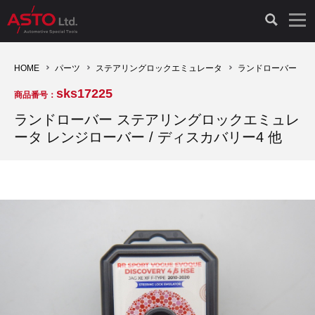
LAUNCH製品（65）
車両診断ツール（91）
自動車工具（481）
測定機器（38）
パーツ（1047）
特殊リペア（161）
PicoScope（25）
HOME
パーツ
ステアリングロックエミュレータ
ランドローバー
sks17225
商品番号：
診断機（16）
診断テスター（10）
HCB TOOLS（45）
オシロスコープ（2）
ドイツ車（427）
現品修理（77）
オシロスコープ（10）
ランドローバー ステアリングロックエミュレ
ータ レンジローバー / ディスカバリー4 他
キープログラマー（4）
キープログラマー（20）
AST TOOLS（51）
オシロ関連商品（9）
イタリア/フランス車（145）
リビルト品（58）
アクセサリー（13）
EV 専用 整備機器（11）
内視カメラ（6）
Hubitools（17）
シミュレータ（19）
イギリス車（26）
クローン作製（20）
その他（2）
ADAS（7）
スモークテスター（4）
LASER（39）
アメリカ車（60）
コントロールユニット初期化（3）
オプション品（17）
安定化電源ユニット（8）
ドイツ車（211）
スウェーデン車（45）
イモビライザーOFF（1）
その他（8）
TPMS（4）
バッテリーテスター（4）
イタリア/フランス車（27）
日本車（40）
その他（6）