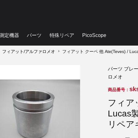
測定機器
パーツ
特殊リペア
PicoScope
フィアット/アルファロメオ
フィアット クーペ 他 Ate(Teves) 
パーツ ブレ
ロメオ
sk
商品番号：
フィアット
Luca
リペア