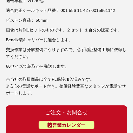
3D プリンターペン（8）
適合車種 : W126 他
適合純正シールキット品番 : 001 586 11 42 / 0015861142
ピストン直径 : 60mm
画像は片側1セットのものです。２セット １台分の販売です。
Bendix製キャリパーに適合します。
交換作業は分解整備になりますので、必ず認証整備工場に依頼し
てください。
60サイズで鳥取から発送します。
※当社の取扱商品は全てPL保険加入済みです。
※安心の電話サポート付き。整備経験豊富なスタッフが電話でサ
ポートします。
ご注文・お問合せ
営業カレンダー