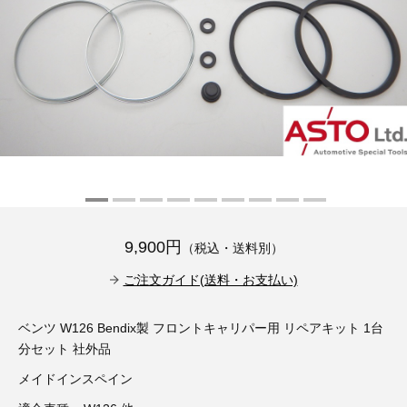
その他（9）
古い車両用診断テスター（10）
イギリス車（23）
ロシア（8）
バイク用診断テスター（7）
アメリカ車（15）
ブレーキキャリパーリペアキット（368）
その他（20）
スウェーデン車（20）
OTOFIX Powered by AUTEL（4）
日本車（7）
ステアリングロックエミュレータ（28）
汎用（89）
9,900円
（税込・送料別）
バッテリーチャージャー（4）
キー関連（19）
ご注文ガイド(送料・お支払い)
ディーゼルインジェクター&グロープラグ ツール（7）
ライト関連（6）
ベンツ W126 Bendix製 フロントキャリパー用 リペアキット 1台
分セット 社外品
ホイールロック取り外しツール（6）
その他（12）
メイドインスペイン