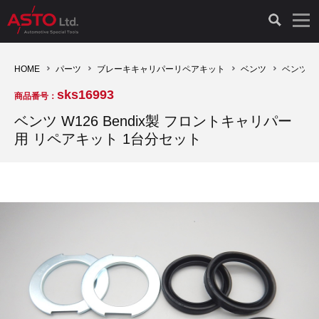
LAUNCH製品（65）
車両診断ツール（91）
自動車工具（481）
測定機器（38）
パーツ（1047）
特殊リペア（161）
PicoScope（25）
HOME
パーツ
ブレーキキャリパーリペアキット
ベンツ
ベンツ W
sks16993
商品番号：
診断機（16）
診断テスター（10）
HCB TOOLS（45）
オシロスコープ（2）
ドイツ車（427）
現品修理（77）
オシロスコープ（10）
ベンツ W126 Bendix製 フロントキャリパー
用 リペアキット 1台分セット
キープログラマー（4）
キープログラマー（20）
AST TOOLS（51）
オシロ関連商品（9）
イタリア/フランス車（145）
リビルト品（58）
アクセサリー（13）
EV 専用 整備機器（11）
内視カメラ（6）
Hubitools（17）
シミュレータ（19）
イギリス車（26）
クローン作製（20）
その他（2）
ADAS（7）
スモークテスター（4）
LASER（39）
アメリカ車（60）
コントロールユニット初期化（3）
オプション品（17）
安定化電源ユニット（8）
ドイツ車（211）
スウェーデン車（45）
イモビライザーOFF（1）
その他（8）
TPMS（4）
バッテリーテスター（4）
イタリア/フランス車（27）
日本車（40）
その他（6）