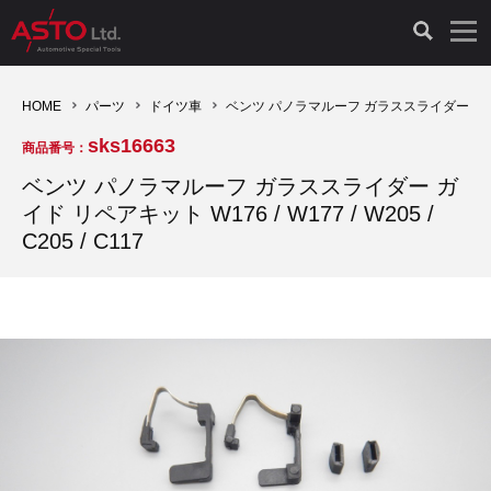
LAUNCH製品（65）
車両診断ツール（91）
自動車工具（481）
測定機器（38）
パーツ（1047）
特殊リペア（161）
PicoScope（25）
HOME
パーツ
ドイツ車
ベンツ パノラマルーフ ガラススライダー ガイド リペアキ
sks16663
商品番号：
診断機（16）
診断テスター（10）
HCB TOOLS（45）
オシロスコープ（2）
ドイツ車（427）
現品修理（77）
オシロスコープ（10）
ベンツ パノラマルーフ ガラススライダー ガ
イド リペアキット W176 / W177 / W205 /
キープログラマー（4）
キープログラマー（20）
AST TOOLS（51）
オシロ関連商品（9）
イタリア/フランス車（145）
リビルト品（58）
アクセサリー（13）
C205 / C117
EV 専用 整備機器（11）
内視カメラ（6）
Hubitools（17）
シミュレータ（19）
イギリス車（26）
クローン作製（20）
その他（2）
ADAS（7）
スモークテスター（4）
LASER（39）
アメリカ車（60）
コントロールユニット初期化（3）
オプション品（17）
安定化電源ユニット（8）
ドイツ車（211）
スウェーデン車（45）
イモビライザーOFF（1）
その他（8）
TPMS（4）
バッテリーテスター（4）
イタリア/フランス車（27）
日本車（40）
その他（6）