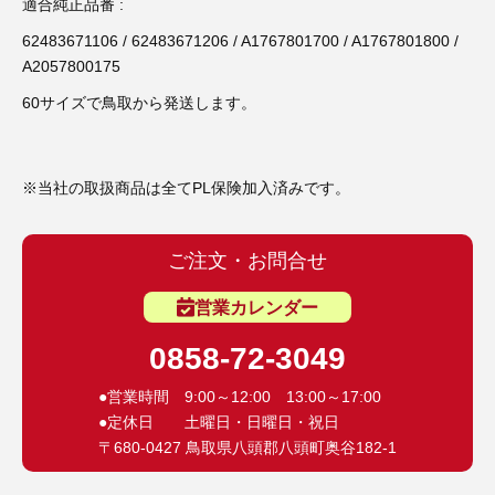
3D プリンターペン（8）
適合純正品番 :
62483671106 / 62483671206 / A1767801700 / A1767801800 /
A2057800175
60サイズで鳥取から発送します。
※当社の取扱商品は全てPL保険加入済みです。
ご注文・お問合せ
営業カレンダー
0858-72-3049
●営業時間 9:00～12:00 13:00～17:00
●定休日 土曜日・日曜日・祝日
〒680-0427 鳥取県八頭郡八頭町奥谷182-1