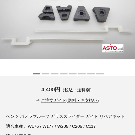
その他（9）
古い車両用診断テスター（10）
イギリス車（23）
ロシア（8）
バイク用診断テスター（7）
アメリカ車（15）
ブレーキキャリパーリペアキット（368）
その他（20）
スウェーデン車（20）
OTOFIX Powered by AUTEL（4）
日本車（7）
ステアリングロックエミュレータ（28）
汎用（89）
バッテリーチャージャー（4）
4,400円
（税込・送料別）
キー関連（19）
ご注文ガイド(送料・お支払い)
ディーゼルインジェクター&グロープラグ ツール（7）
ライト関連（6）
ベンツ パノラマルーフ ガラススライダー ガイド リペアキット
ホイールロック取り外しツール（6）
その他（12）
適合車種 : W176 / W177 / W205 / C205 / C117