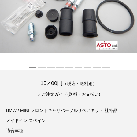
その他（9）
古い車両用診断テスター（10）
イギリス車（23）
ロシア（8）
バイク用診断テスター（7）
アメリカ車（15）
ブレーキキャリパーリペアキット（368）
その他（20）
スウェーデン車（20）
OTOFIX Powered by AUTEL（4）
日本車（7）
ステアリングロックエミュレータ（28）
汎用（89）
15,400円
（税込・送料別）
バッテリーチャージャー（4）
キー関連（19）
ご注文ガイド(送料・お支払い)
ディーゼルインジェクター&グロープラグ ツール（7）
ライト関連（6）
BMW / MINI フロントキャリパーフルリペアキット 社外品
メイドイン スペイン
ホイールロック取り外しツール（6）
その他（12）
適合車種 :