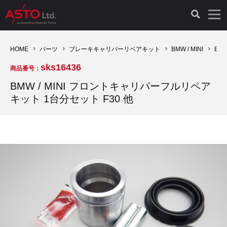
LAUNCH製品（65）
車両診断ツール（91）
自動車工具（481）
測定機器（38）
パーツ（1047）
特殊リペア（161）
PicoScope（25）
HOME
パーツ
ブレーキキャリパーリペアキット
BMW / MINI
BM
sks16436
商品番号：
診断機（16）
診断テスター（10）
HCB TOOLS（45）
オシロスコープ（2）
ドイツ車（427）
現品修理（77）
オシロスコープ（10）
BMW / MINI フロントキャリパーフルリペア
キット 1台分セット F30 他
キープログラマー（4）
キープログラマー（20）
AST TOOLS（51）
オシロ関連商品（9）
イタリア/フランス車（145）
リビルト品（58）
アクセサリー（13）
EV 専用 整備機器（11）
内視カメラ（6）
Hubitools（17）
シミュレータ（19）
イギリス車（26）
クローン作製（20）
その他（2）
ADAS（7）
スモークテスター（4）
LASER（39）
アメリカ車（60）
コントロールユニット初期化（3）
オプション品（17）
安定化電源ユニット（8）
ドイツ車（211）
スウェーデン車（45）
イモビライザーOFF（1）
その他（8）
TPMS（4）
バッテリーテスター（4）
イタリア/フランス車（27）
日本車（40）
その他（6）