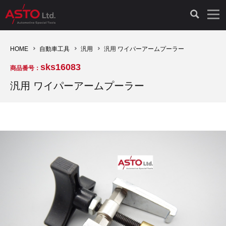
LAUNCH製品（65）
車両診断ツール（91）
自動車工具（481）
測定機器（38）
パーツ（1047）
特殊リペア（161）
PicoScope（25）
HOME
自動車工具
汎用
汎用 ワイパーアームプーラー
sks16083
商品番号：
診断機（16）
診断テスター（10）
HCB TOOLS（45）
オシロスコープ（2）
ドイツ車（427）
現品修理（77）
オシロスコープ（10）
汎用 ワイパーアームプーラー
キープログラマー（4）
キープログラマー（20）
AST TOOLS（51）
オシロ関連商品（9）
イタリア/フランス車（145）
リビルト品（58）
アクセサリー（13）
EV 専用 整備機器（11）
内視カメラ（6）
Hubitools（17）
シミュレータ（19）
イギリス車（26）
クローン作製（20）
その他（2）
ADAS（7）
スモークテスター（4）
LASER（39）
アメリカ車（60）
コントロールユニット初期化（3）
オプション品（17）
安定化電源ユニット（8）
ドイツ車（211）
スウェーデン車（45）
イモビライザーOFF（1）
その他（8）
TPMS（4）
バッテリーテスター（4）
イタリア/フランス車（27）
日本車（40）
その他（6）