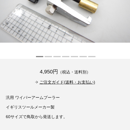
その他（9）
古い車両用診断テスター（10）
イギリス車（23）
ロシア（8）
バイク用診断テスター（7）
アメリカ車（15）
ブレーキキャリパーリペアキット（368）
その他（20）
スウェーデン車（20）
OTOFIX Powered by AUTEL（4）
日本車（7）
ステアリングロックエミュレータ（28）
汎用（89）
4,950円
（税込・送料別）
ご注文ガイド(送料・お支払い)
バッテリーチャージャー（4）
キー関連（19）
汎用 ワイパーアームプーラー
ディーゼルインジェクター&グロープラグ ツール（7）
ライト関連（6）
イギリスツールメーカー製
ホイールロック取り外しツール（6）
60サイズで鳥取から発送します。
その他（12）